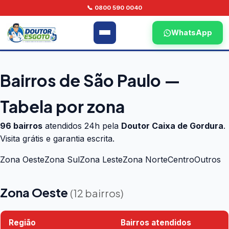
📞 0800 590 0040
WhatsApp
Bairros de São Paulo —
Tabela por zona
96 bairros
atendidos 24h pela
Doutor Caixa de Gordura
.
Visita grátis e garantia escrita.
Zona Oeste
Zona Sul
Zona Leste
Zona Norte
Centro
Outros
Zona Oeste
(12 bairros)
Região
Bairros atendidos