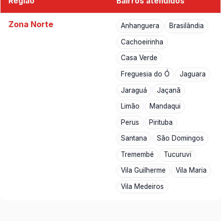
Região
Bairros atendidos
Zona Norte
Anhanguera
Brasilândia
Cachoeirinha
Casa Verde
Freguesia do Ó
Jaguara
Jaraguá
Jaçanã
Limão
Mandaqui
Perus
Pirituba
Santana
São Domingos
Tremembé
Tucuruvi
Vila Guilherme
Vila Maria
Vila Medeiros