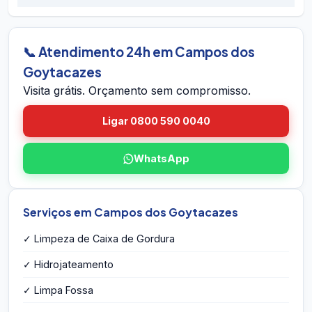
dentro do prazo em Campos dos Goytacazes,
em Campos dos Goytacazes pelo site. A equipe
voltamos sem custo.
vai até você em Campos dos Goytacazes,
avalia a caixa, mede o volume, identifica
📞 Atendimento 24h em Campos dos
eventuais problemas estruturais e entrega o
Goytacazes
orçamento por escrito na hora — sem
Visita grátis. Orçamento sem compromisso.
compromisso e sem taxa de visita.
Ligar 0800 590 0040
WhatsApp
Serviços em Campos dos Goytacazes
✓ Limpeza de Caixa de Gordura
✓ Hidrojateamento
✓ Limpa Fossa