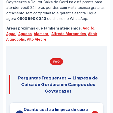
Goytacazes a Doutor Caixa de Gordura está pronta para
atender você 24 horas por dia, com visita técnica gratuita,
orçamento sem compromisso e garantia escrita. Ligue
agora
0800 590 0040
ou chame no WhatsApp.
Áreas próximas que também atendemos:
Adolfo
,
Aguaí
,
Agudos
,
Alambari
,
Alfredo Marcondes
,
Altair
,
Altinópolis
,
Alto Alegre
FAQ
Perguntas Frequentes — Limpeza de
Caixa de Gordura em Campos dos
Goytacazes
Quanto custa a limpeza de caixa