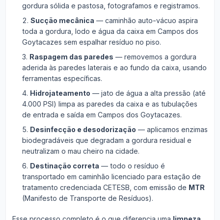
gordura sólida e pastosa, fotografamos e registramos.
Sucção mecânica
— caminhão auto-vácuo aspira
toda a gordura, lodo e água da caixa em Campos dos
Goytacazes sem espalhar resíduo no piso.
Raspagem das paredes
— removemos a gordura
aderida às paredes laterais e ao fundo da caixa, usando
ferramentas específicas.
Hidrojateamento
— jato de água a alta pressão (até
4.000 PSI) limpa as paredes da caixa e as tubulações
de entrada e saída em Campos dos Goytacazes.
Desinfecção e desodorização
— aplicamos enzimas
biodegradáveis que degradam a gordura residual e
neutralizam o mau cheiro na cidade.
Destinação correta
— todo o resíduo é
transportado em caminhão licenciado para estação de
tratamento credenciada CETESB, com emissão de
MTR
(Manifesto de Transporte de Resíduos).
Esse processo completo é o que diferencia uma
limpeza