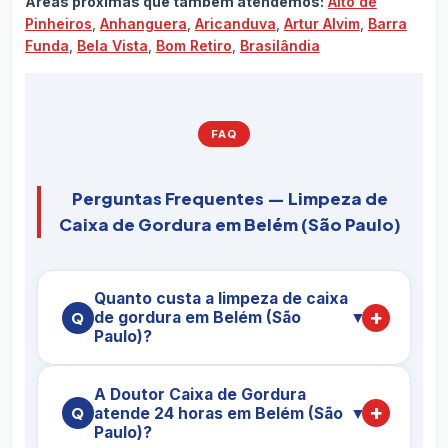
Áreas próximas que também atendemos:
Alto de
Pinheiros
,
Anhanguera
,
Aricanduva
,
Artur Alvim
,
Barra
Funda
,
Bela Vista
,
Bom Retiro
,
Brasilândia
FAQ
Perguntas Frequentes — Limpeza de
Caixa de Gordura em Belém (São Paulo)
Quanto custa a limpeza de caixa
de gordura em Belém (São
▼
Paulo)?
O preço da
limpeza de caixa de gordura em
A Doutor Caixa de Gordura
Belém (São Paulo)
varia conforme a
atende 24 horas em Belém (São
▼
capacidade da caixa (em litros), o nível de
Paulo)?
saturação da gordura, o tipo de imóvel