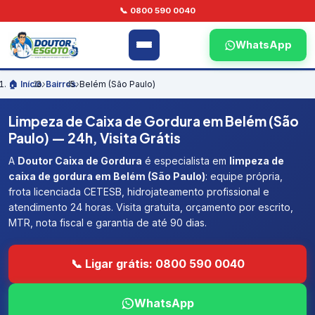
📞 0800 590 0040
WhatsApp
🏠 Início
›
Bairros
›
Belém (São Paulo)
Limpeza de Caixa de Gordura em Belém (São
Paulo) — 24h, Visita Grátis
A
Doutor Caixa de Gordura
é especialista em
limpeza de
caixa de gordura em Belém (São Paulo)
: equipe própria,
frota licenciada CETESB, hidrojateamento profissional e
atendimento 24 horas. Visita gratuita, orçamento por escrito,
MTR, nota fiscal e garantia de até 90 dias.
📞 Ligar grátis: 0800 590 0040
WhatsApp