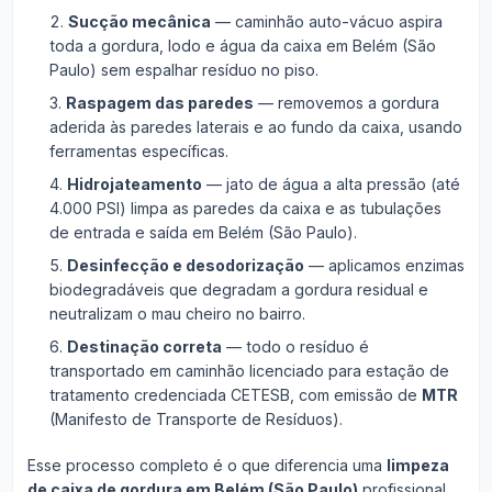
Sucção mecânica
— caminhão auto-vácuo aspira
toda a gordura, lodo e água da caixa em Belém (São
Paulo) sem espalhar resíduo no piso.
Raspagem das paredes
— removemos a gordura
aderida às paredes laterais e ao fundo da caixa, usando
ferramentas específicas.
Hidrojateamento
— jato de água a alta pressão (até
4.000 PSI) limpa as paredes da caixa e as tubulações
de entrada e saída em Belém (São Paulo).
Desinfecção e desodorização
— aplicamos enzimas
biodegradáveis que degradam a gordura residual e
neutralizam o mau cheiro no bairro.
Destinação correta
— todo o resíduo é
transportado em caminhão licenciado para estação de
tratamento credenciada CETESB, com emissão de
MTR
(Manifesto de Transporte de Resíduos).
Esse processo completo é o que diferencia uma
limpeza
de caixa de gordura em Belém (São Paulo)
profissional