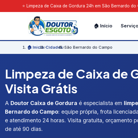
⭐ Limpeza de Caixa de Gordura 24h em São Bernardo do C
🏠 Início
Serviç
🏠 Início
›
Cidades
›
São Bernardo do Campo
Limpeza de Caixa de 
Visita Grátis
A
Doutor Caixa de Gordura
é especialista em
limp
Bernardo do Campo
: equipe própria, frota licenci
e atendimento 24 horas. Visita gratuita, orçamento po
de até 90 dias.