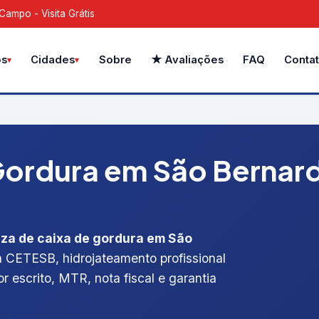
ampo - Visita Grátis
Sobre
★ Avaliações
FAQ
Conta
os
Cidades
Gordura em São Berna
eza de caixa de gordura em São
ada CETESB, hidrojateamento profissional
r escrito, MTR, nota fiscal e garantia