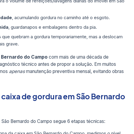
ra o volume de refeições/lavagens diárias do imóvel em São
idade
, acumulando gordura no caminho até o esgoto.
mida
, guardanapos e embalagens dentro da pia.
s
que quebram a gordura temporariamente, mas a deslocam
is grave.
o Bernardo do Campo
com mais de uma década de
iagnóstico técnico antes de propor a solução. Em muitos
amos
apenas
manutenção preventiva mensal, evitando obras
e caixa de gordura em São Bernardo
São Bernardo do Campo segue 6 etapas técnicas:
pa da caixa em São Bernardo do Campo, medimos o nível