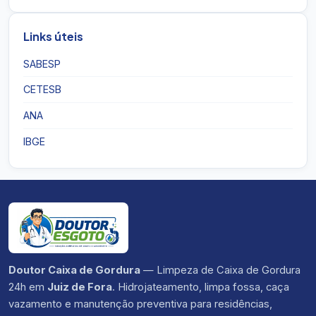
Links úteis
SABESP
CETESB
ANA
IBGE
Doutor Caixa de Gordura
— Limpeza de Caixa de Gordura
24h em
Juiz de Fora
. Hidrojateamento, limpa fossa, caça
vazamento e manutenção preventiva para residências,