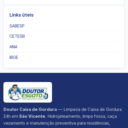
Links úteis
SABESP
CETESB
ANA
IBGE
Doutor Caixa de Gordura
— Limpeza de Caixa de Gordura
24h em
São Vicente
. Hidrojateamento, limpa fossa, caça
vazamento e manutenção preventiva para residências,