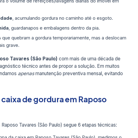
ra o volume de refeições/lavagens diárias do imóvel em
idade
, acumulando gordura no caminho até o esgoto.
mida
, guardanapos e embalagens dentro da pia.
s
que quebram a gordura temporariamente, mas a deslocam
is grave.
oso Tavares (São Paulo)
com mais de uma década de
iagnóstico técnico antes de propor a solução. Em muitos
mendamos
apenas
manutenção preventiva mensal, evitando
e caixa de gordura em Raposo
Raposo Tavares (São Paulo) segue 6 etapas técnicas:
pa da caixa em Raposo Tavares (São Paulo), medimos o