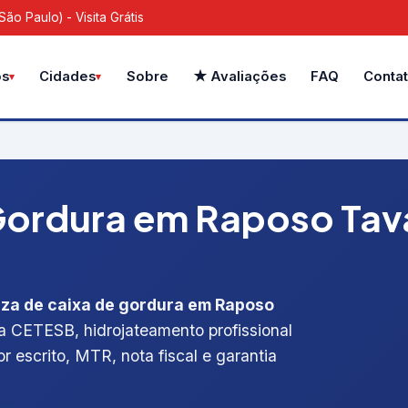
o Paulo) - Visita Grátis
Sobre
★ Avaliações
FAQ
Conta
os
Cidades
Gordura em Raposo Tava
eza de caixa de gordura em Raposo
ada CETESB, hidrojateamento profissional
r escrito, MTR, nota fiscal e garantia