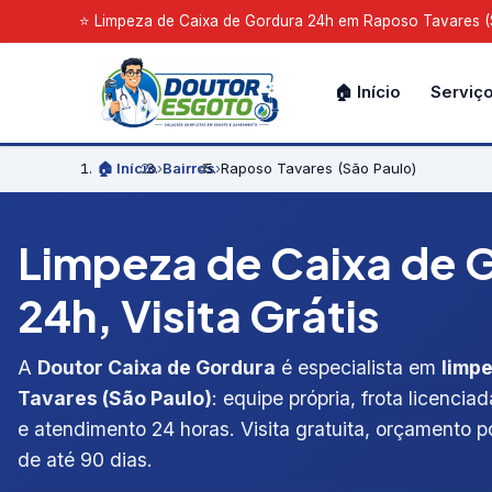
⭐ Limpeza de Caixa de Gordura 24h em Raposo Tavares (Sã
🏠 Início
Serviç
🏠 Início
›
Bairros
›
Raposo Tavares (São Paulo)
Limpeza de Caixa de 
24h, Visita Grátis
A
Doutor Caixa de Gordura
é especialista em
limp
Tavares (São Paulo)
: equipe própria, frota licenci
e atendimento 24 horas. Visita gratuita, orçamento po
de até 90 dias.