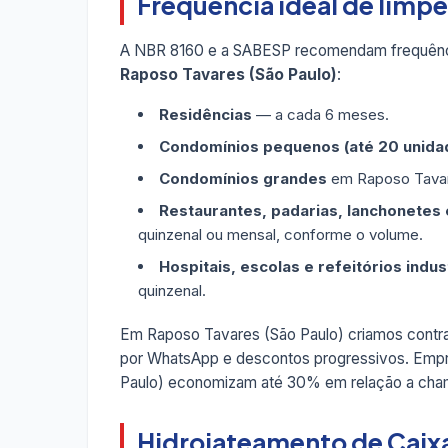
Frequência ideal de limp
A NBR 8160 e a SABESP recomendam frequênc
Raposo Tavares (São Paulo)
:
Residências
— a cada 6 meses.
Condomínios pequenos (até 20 unida
Condomínios grandes
em Raposo Tavare
Restaurantes, padarias, lanchonetes e
quinzenal ou mensal, conforme o volume.
Hospitais, escolas e refeitórios indus
quinzenal.
Em Raposo Tavares (São Paulo) criamos cont
por WhatsApp e descontos progressivos. Empr
Paulo) economizam até 30% em relação a cha
Hidrojateamento de Caix