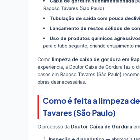
Caixa de gordura subdimensionada
pa
Raposo Tavares (São Paulo).
Tubulação de saída com pouca decliv
Lançamento de restos sólidos de co
Uso de produtos químicos agressivo
para o tubo seguinte, criando entupimento ma
Como
limpeza de caixa de gordura em Rap
experiência, a Doutor Caixa de Gordura faz o d
casos em Raposo Tavares (São Paulo) reco
obras desnecessárias.
Como é feita a limpeza d
Tavares (São Paulo)
O processo da
Doutor Caixa de Gordura
em 
Inspeção e diagnóstico
— abrimos a tam