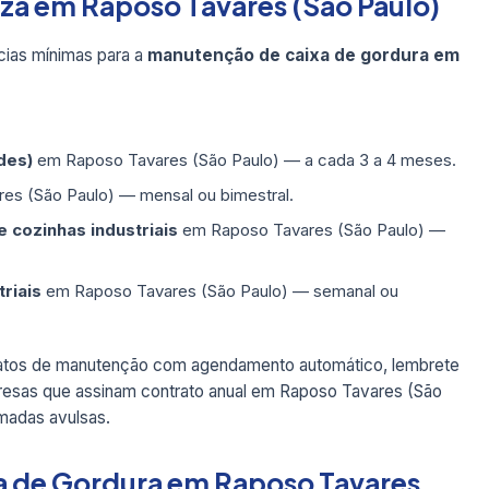
eza em Raposo Tavares (São Paulo)
ias mínimas para a
manutenção de caixa de gordura em
des)
em Raposo Tavares (São Paulo) — a cada 3 a 4 meses.
s (São Paulo) — mensal ou bimestral.
 cozinhas industriais
em Raposo Tavares (São Paulo) —
triais
em Raposo Tavares (São Paulo) — semanal ou
ratos de manutenção com agendamento automático, lembrete
esas que assinam contrato anual em Raposo Tavares (São
madas avulsas.
a de Gordura em Raposo Tavares