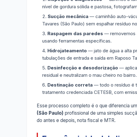
nível de gordura sólida e pastosa, fotografa
Sucção mecânica
— caminhão auto-vácuo
Tavares (São Paulo) sem espalhar resíduo no
Raspagem das paredes
— removemos a g
usando ferramentas específicas.
Hidrojateamento
— jato de água a alta p
tubulações de entrada e saída em Raposo Ta
Desinfecção e desodorização
— aplica
residual e neutralizam o mau cheiro no bairro.
Destinação correta
— todo o resíduo é 
tratamento credenciada CETESB, com emis
Esse processo completo é o que diferencia u
(São Paulo)
profissional de uma simples sucçã
do antes e depois, nota fiscal e MTR.