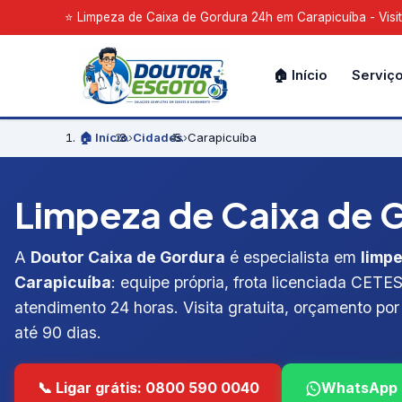
⭐ Limpeza de Caixa de Gordura 24h em Carapicuíba - Visit
🏠 Início
Serviç
🏠 Início
›
Cidades
›
Carapicuíba
Limpeza de Caixa de G
A
Doutor Caixa de Gordura
é especialista em
limp
Carapicuíba
: equipe própria, frota licenciada CETES
atendimento 24 horas. Visita gratuita, orçamento por 
até 90 dias.
📞 Ligar grátis: 0800 590 0040
WhatsApp