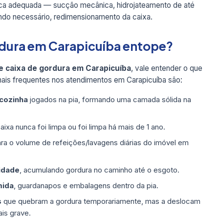
ica adequada — sucção mecânica, hidrojateamento de até
ndo necessário, redimensionamento da caixa.
ordura em Carapicuíba entope?
e caixa de gordura em Carapicuíba
, vale entender o que
ais frequentes nos atendimentos em Carapicuíba são:
 cozinha
jogados na pia, formando uma camada sólida na
ixa nunca foi limpa ou foi limpa há mais de 1 ano.
ra o volume de refeições/lavagens diárias do imóvel em
idade
, acumulando gordura no caminho até o esgoto.
mida
, guardanapos e embalagens dentro da pia.
s
que quebram a gordura temporariamente, mas a deslocam
is grave.