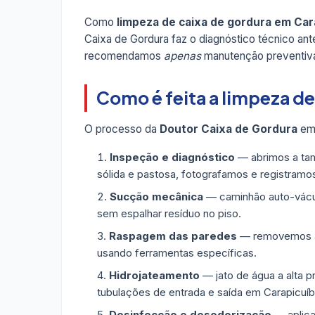
Como
limpeza de caixa de gordura em Car
Caixa de Gordura faz o diagnóstico técnico an
recomendamos
apenas
manutenção preventiva
Como é feita a limpeza d
O processo da
Doutor Caixa de Gordura
em 
Inspeção e diagnóstico
— abrimos a tam
sólida e pastosa, fotografamos e registramo
Sucção mecânica
— caminhão auto-vácuo
sem espalhar resíduo no piso.
Raspagem das paredes
— removemos a g
usando ferramentas específicas.
Hidrojateamento
— jato de água a alta p
tubulações de entrada e saída em Carapicuíb
Desinfecção e desodorização
— aplica