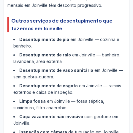
mensais em Joinville têm desconto progressivo.
Outros serviços de desentupimento que
fazemos em Joinville
Desentupimento de pia
em Joinville — cozinha e
banheiro.
Desentupimento de ralo
em Joinville — banheiro,
lavanderia, área externa.
Desentupimento de vaso sanitário
em Joinville —
sem quebra-quebra.
Desentupimento de esgoto
em Joinville — ramais
externos e caixa de inspeção.
Limpa fossa
em Joinville — fossa séptica,
sumidouro, filtro anaeróbio.
Caça vazamento não invasivo
com geofone em
Joinville.
Inspeção com câmera
de tubulação em Joinville.