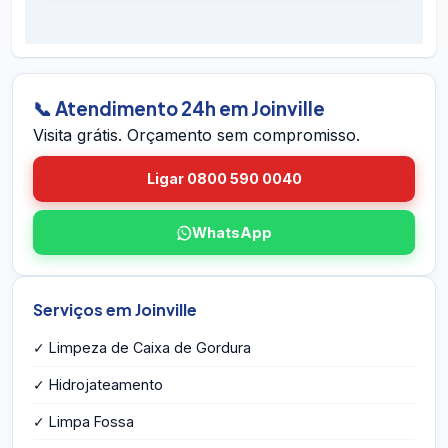
É simples: ligue 0800 590 0040 (gratuito),
preventivos. Se houver retorno do problema
chame no WhatsApp 24h, ou envie o endereço
dentro do prazo em Joinville, voltamos sem
em Joinville pelo site. A equipe vai até você em
custo.
Joinville, avalia a caixa, mede o volume,
identifica eventuais problemas estruturais e
📞 Atendimento 24h em Joinville
entrega o orçamento por escrito na hora — sem
Visita grátis. Orçamento sem compromisso.
compromisso e sem taxa de visita.
Ligar 0800 590 0040
WhatsApp
Serviços em Joinville
✓ Limpeza de Caixa de Gordura
✓ Hidrojateamento
✓ Limpa Fossa