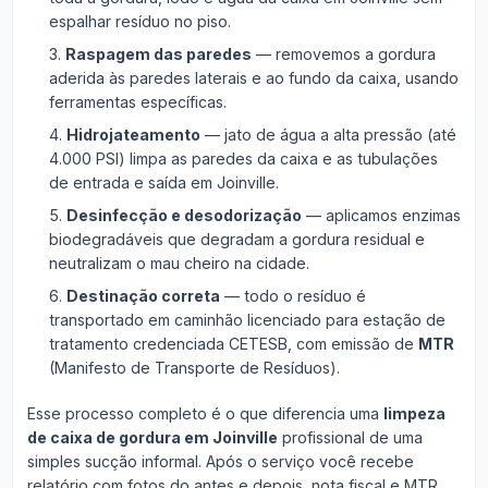
espalhar resíduo no piso.
Raspagem das paredes
— removemos a gordura
aderida às paredes laterais e ao fundo da caixa, usando
ferramentas específicas.
Hidrojateamento
— jato de água a alta pressão (até
4.000 PSI) limpa as paredes da caixa e as tubulações
de entrada e saída em Joinville.
Desinfecção e desodorização
— aplicamos enzimas
biodegradáveis que degradam a gordura residual e
neutralizam o mau cheiro na cidade.
Destinação correta
— todo o resíduo é
transportado em caminhão licenciado para estação de
tratamento credenciada CETESB, com emissão de
MTR
(Manifesto de Transporte de Resíduos).
Esse processo completo é o que diferencia uma
limpeza
de caixa de gordura em Joinville
profissional de uma
simples sucção informal. Após o serviço você recebe
relatório com fotos do antes e depois, nota fiscal e MTR.