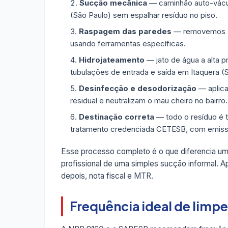
Sucção mecânica
— caminhão auto-vácuo 
(São Paulo) sem espalhar resíduo no piso.
Raspagem das paredes
— removemos a g
usando ferramentas específicas.
Hidrojateamento
— jato de água a alta p
tubulações de entrada e saída em Itaquera (
Desinfecção e desodorização
— aplica
residual e neutralizam o mau cheiro no bairro.
Destinação correta
— todo o resíduo é 
tratamento credenciada CETESB, com emis
Esse processo completo é o que diferencia u
profissional de uma simples sucção informal. A
depois, nota fiscal e MTR.
Frequência ideal de limpe