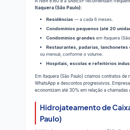
A NBR 8160 e a SABESP recomendam frequênc
Itaquera (São Paulo)
:
Residências
— a cada 6 meses.
Condomínios pequenos (até 20 unida
Condomínios grandes
em Itaquera (São
Restaurantes, padarias, lanchonetes e
ou mensal, conforme o volume.
Hospitais, escolas e refeitórios indus
Em Itaquera (São Paulo) criamos contratos d
WhatsApp e descontos progressivos. Empresas 
economizam até 30% em relação a chamadas a
Hidrojateamento de Caixa
Paulo)