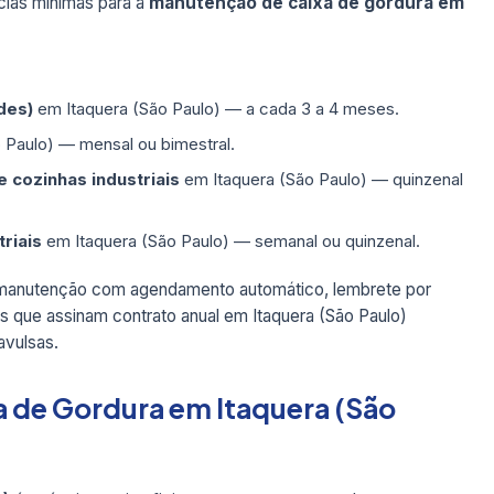
ias mínimas para a
manutenção de caixa de gordura em
des)
em Itaquera (São Paulo) — a cada 3 a 4 meses.
 Paulo) — mensal ou bimestral.
 cozinhas industriais
em Itaquera (São Paulo) — quinzenal
triais
em Itaquera (São Paulo) — semanal ou quinzenal.
e manutenção com agendamento automático, lembrete por
que assinam contrato anual em Itaquera (São Paulo)
vulsas.
 de Gordura em Itaquera (São