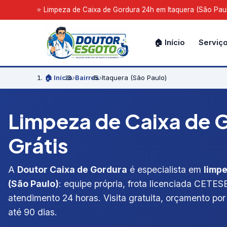
⭐ Limpeza de Caixa de Gordura 24h em Itaquera (São Paulo)
🏠 Início
Serviç
🏠 Início
›
Bairros
›
Itaquera (São Paulo)
Limpeza de Caixa de G
Grátis
A
Doutor Caixa de Gordura
é especialista em
limpe
(São Paulo)
: equipe própria, frota licenciada CETESB
atendimento 24 horas. Visita gratuita, orçamento por 
até 90 dias.