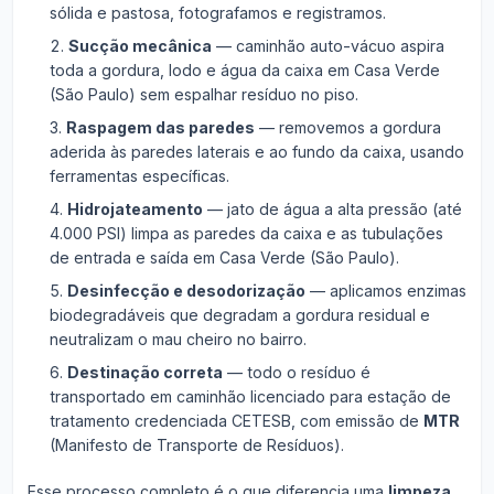
sólida e pastosa, fotografamos e registramos.
Sucção mecânica
— caminhão auto-vácuo aspira
toda a gordura, lodo e água da caixa em Casa Verde
(São Paulo) sem espalhar resíduo no piso.
Raspagem das paredes
— removemos a gordura
aderida às paredes laterais e ao fundo da caixa, usando
ferramentas específicas.
Hidrojateamento
— jato de água a alta pressão (até
4.000 PSI) limpa as paredes da caixa e as tubulações
de entrada e saída em Casa Verde (São Paulo).
Desinfecção e desodorização
— aplicamos enzimas
biodegradáveis que degradam a gordura residual e
neutralizam o mau cheiro no bairro.
Destinação correta
— todo o resíduo é
transportado em caminhão licenciado para estação de
tratamento credenciada CETESB, com emissão de
MTR
(Manifesto de Transporte de Resíduos).
Esse processo completo é o que diferencia uma
limpeza