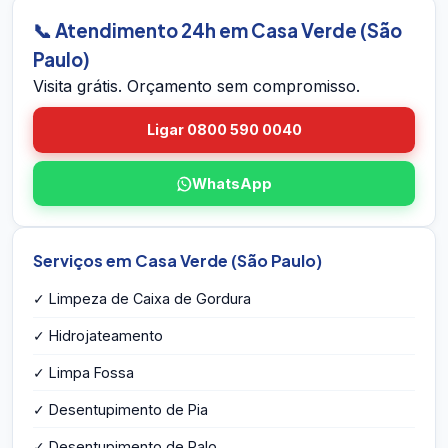
a caixa, mede o volume, identifica eventuais
📞 Atendimento 24h em Casa Verde (São
problemas estruturais e entrega o orçamento
Paulo)
por escrito na hora — sem compromisso e sem
Visita grátis. Orçamento sem compromisso.
taxa de visita.
Ligar 0800 590 0040
WhatsApp
Serviços em Casa Verde (São Paulo)
✓ Limpeza de Caixa de Gordura
✓ Hidrojateamento
✓ Limpa Fossa
✓ Desentupimento de Pia
✓ Desentupimento de Ralo