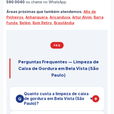
590 0040
ou chame no WhatsApp.
Áreas próximas que também atendemos:
Alto de
Pinheiros
,
Anhanguera
,
Aricanduva
,
Artur Alvim
,
Barra
Funda
,
Belém
,
Bom Retiro
,
Brasilândia
FAQ
Perguntas Frequentes — Limpeza de
Caixa de Gordura em Bela Vista (São
Paulo)
Quanto custa a limpeza de caixa
de gordura em Bela Vista (São
▼
Paulo)?
O preço da
limpeza de caixa de gordura em