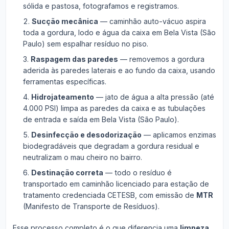
sólida e pastosa, fotografamos e registramos.
Sucção mecânica
— caminhão auto-vácuo aspira
toda a gordura, lodo e água da caixa em Bela Vista (São
Paulo) sem espalhar resíduo no piso.
Raspagem das paredes
— removemos a gordura
aderida às paredes laterais e ao fundo da caixa, usando
ferramentas específicas.
Hidrojateamento
— jato de água a alta pressão (até
4.000 PSI) limpa as paredes da caixa e as tubulações
de entrada e saída em Bela Vista (São Paulo).
Desinfecção e desodorização
— aplicamos enzimas
biodegradáveis que degradam a gordura residual e
neutralizam o mau cheiro no bairro.
Destinação correta
— todo o resíduo é
transportado em caminhão licenciado para estação de
tratamento credenciada CETESB, com emissão de
MTR
(Manifesto de Transporte de Resíduos).
Esse processo completo é o que diferencia uma
limpeza