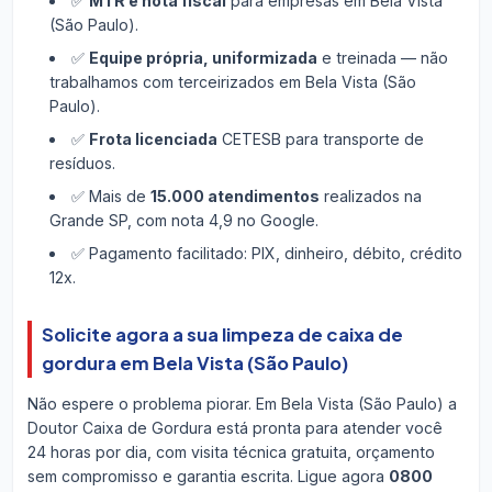
✅
MTR e nota fiscal
para empresas em Bela Vista
(São Paulo).
✅
Equipe própria, uniformizada
e treinada — não
trabalhamos com terceirizados em Bela Vista (São
Paulo).
✅
Frota licenciada
CETESB para transporte de
resíduos.
✅ Mais de
15.000 atendimentos
realizados na
Grande SP, com nota 4,9 no Google.
✅ Pagamento facilitado: PIX, dinheiro, débito, crédito
12x.
Solicite agora a sua limpeza de caixa de
gordura em Bela Vista (São Paulo)
Não espere o problema piorar. Em Bela Vista (São Paulo) a
Doutor Caixa de Gordura está pronta para atender você
24 horas por dia, com visita técnica gratuita, orçamento
sem compromisso e garantia escrita. Ligue agora
0800