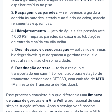
espalhar resíduo no piso.
Raspagem das paredes
— removemos a gordura
aderida às paredes laterais e ao fundo da caixa, usando
ferramentas específicas.
Hidrojateamento
— jato de água a alta pressão (até
4.000 PSI) limpa as paredes da caixa e as tubulações
de entrada e saída em Vila Velha.
Desinfecção e desodorização
— aplicamos enzimas
biodegradáveis que degradam a gordura residual e
neutralizam o mau cheiro na cidade.
Destinação correta
— todo o resíduo é
transportado em caminhão licenciado para estação de
tratamento credenciada CETESB, com emissão de
MTR
(Manifesto de Transporte de Resíduos).
Esse processo completo é o que diferencia uma
limpeza
de caixa de gordura em Vila Velha
profissional de uma
simples sucção informal. Após o serviço você recebe
relatório com fotos do antes e depois, nota fiscal e MTR.