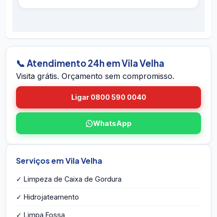
hidrojateamento completo e contratos
É simples: ligue 0800 590 0040 (gratuito),
preventivos. Se houver retorno do problema
chame no WhatsApp 24h, ou envie o endereço
dentro do prazo em Vila Velha, voltamos sem
em Vila Velha pelo site. A equipe vai até você
custo.
em Vila Velha, avalia a caixa, mede o volume,
identifica eventuais problemas estruturais e
📞 Atendimento 24h em Vila Velha
entrega o orçamento por escrito na hora — sem
Visita grátis. Orçamento sem compromisso.
compromisso e sem taxa de visita.
Ligar 0800 590 0040
WhatsApp
Serviços em Vila Velha
✓ Limpeza de Caixa de Gordura
✓ Hidrojateamento
✓ Limpa Fossa