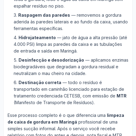
espalhar resíduo no piso.
Raspagem das paredes
— removemos a gordura
aderida às paredes laterais e ao fundo da caixa, usando
ferramentas específicas.
Hidrojateamento
— jato de água a alta pressão (até
4.000 PSI) limpa as paredes da caixa e as tubulações
de entrada e saída em Maringá.
Desinfecção e desodorização
— aplicamos enzimas
biodegradáveis que degradam a gordura residual e
neutralizam o mau cheiro na cidade.
Destinação correta
— todo o resíduo é
transportado em caminhão licenciado para estação de
tratamento credenciada CETESB, com emissão de
MTR
(Manifesto de Transporte de Resíduos).
Esse processo completo é o que diferencia uma
limpeza
de caixa de gordura em Maringá
profissional de uma
simples sucção informal. Após o serviço você recebe
relatório com fotos do antes e depois, nota fiscal e MTR.