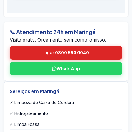
É simples: ligue 0800 590 0040 (gratuito),
preventivos. Se houver retorno do problema
chame no WhatsApp 24h, ou envie o endereço
dentro do prazo em Maringá, voltamos sem
em Maringá pelo site. A equipe vai até você em
custo.
Maringá, avalia a caixa, mede o volume,
identifica eventuais problemas estruturais e
📞 Atendimento 24h em Maringá
entrega o orçamento por escrito na hora — sem
Visita grátis. Orçamento sem compromisso.
compromisso e sem taxa de visita.
Ligar 0800 590 0040
WhatsApp
Serviços em Maringá
✓ Limpeza de Caixa de Gordura
✓ Hidrojateamento
✓ Limpa Fossa