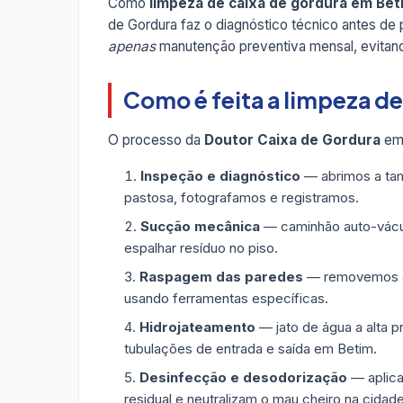
Como
limpeza de caixa de gordura em Bet
de Gordura faz o diagnóstico técnico antes d
apenas
manutenção preventiva mensal, evitan
Como é feita a limpeza d
O processo da
Doutor Caixa de Gordura
em 
Inspeção e diagnóstico
— abrimos a tam
pastosa, fotografamos e registramos.
Sucção mecânica
— caminhão auto-vácuo
espalhar resíduo no piso.
Raspagem das paredes
— removemos a g
usando ferramentas específicas.
Hidrojateamento
— jato de água a alta p
tubulações de entrada e saída em Betim.
Desinfecção e desodorização
— aplica
residual e neutralizam o mau cheiro na cidade