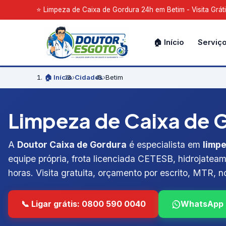
⭐ Limpeza de Caixa de Gordura 24h em Betim - Visita Grát
🏠 Início
Serviç
🏠 Início
›
Cidades
›
Betim
Limpeza de Caixa de G
A
Doutor Caixa de Gordura
é especialista em
limpe
equipe própria, frota licenciada CETESB, hidrojateam
horas. Visita gratuita, orçamento por escrito, MTR, no
📞 Ligar grátis: 0800 590 0040
WhatsApp