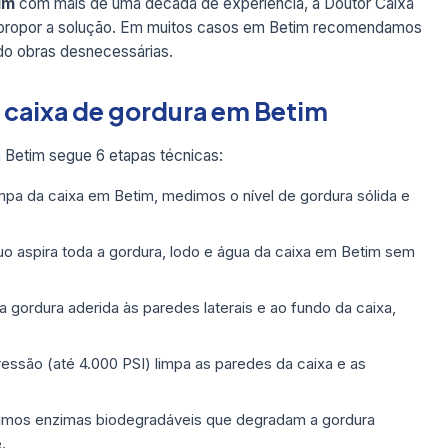
im
com mais de uma década de experiência, a Doutor Caixa
e propor a solução. Em muitos casos em Betim recomendamos
do obras desnecessárias.
e caixa de gordura em Betim
Betim segue 6 etapas técnicas:
pa da caixa em Betim, medimos o nível de gordura sólida e
 aspira toda a gordura, lodo e água da caixa em Betim sem
ordura aderida às paredes laterais e ao fundo da caixa,
ressão (até 4.000 PSI) limpa as paredes da caixa e as
mos enzimas biodegradáveis que degradam a gordura
.