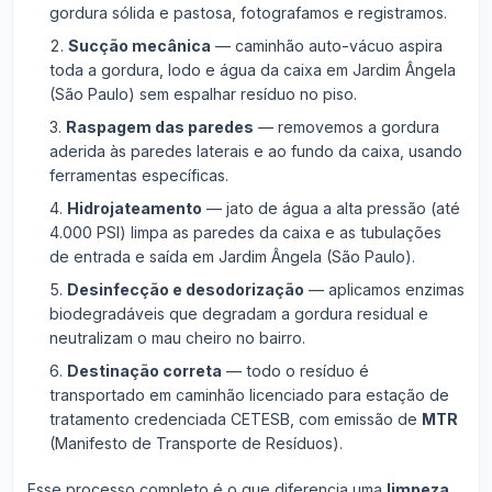
gordura sólida e pastosa, fotografamos e registramos.
Sucção mecânica
— caminhão auto-vácuo aspira
toda a gordura, lodo e água da caixa em Jardim Ângela
(São Paulo) sem espalhar resíduo no piso.
Raspagem das paredes
— removemos a gordura
aderida às paredes laterais e ao fundo da caixa, usando
ferramentas específicas.
Hidrojateamento
— jato de água a alta pressão (até
4.000 PSI) limpa as paredes da caixa e as tubulações
de entrada e saída em Jardim Ângela (São Paulo).
Desinfecção e desodorização
— aplicamos enzimas
biodegradáveis que degradam a gordura residual e
neutralizam o mau cheiro no bairro.
Destinação correta
— todo o resíduo é
transportado em caminhão licenciado para estação de
tratamento credenciada CETESB, com emissão de
MTR
(Manifesto de Transporte de Resíduos).
Esse processo completo é o que diferencia uma
limpeza