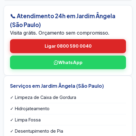
voltamos sem custo.
equipe vai até você em Jardim Ângela (São
Paulo), avalia a caixa, mede o volume, identifica
📞 Atendimento 24h em Jardim Ângela
eventuais problemas estruturais e entrega o
(São Paulo)
orçamento por escrito na hora — sem
Visita grátis. Orçamento sem compromisso.
compromisso e sem taxa de visita.
Ligar 0800 590 0040
WhatsApp
Serviços em Jardim Ângela (São Paulo)
✓ Limpeza de Caixa de Gordura
✓ Hidrojateamento
✓ Limpa Fossa
✓ Desentupimento de Pia