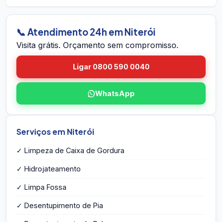
dentro do prazo em Niterói, voltamos sem
em Niterói pelo site. A equipe vai até você em
custo.
Niterói, avalia a caixa, mede o volume, identifica
eventuais problemas estruturais e entrega o
📞 Atendimento 24h em Niterói
orçamento por escrito na hora — sem
Visita grátis. Orçamento sem compromisso.
compromisso e sem taxa de visita.
Ligar 0800 590 0040
WhatsApp
Serviços em Niterói
✓ Limpeza de Caixa de Gordura
✓ Hidrojateamento
✓ Limpa Fossa
✓ Desentupimento de Pia