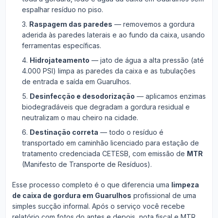
espalhar resíduo no piso.
Raspagem das paredes
— removemos a gordura
aderida às paredes laterais e ao fundo da caixa, usando
ferramentas específicas.
Hidrojateamento
— jato de água a alta pressão (até
4.000 PSI) limpa as paredes da caixa e as tubulações
de entrada e saída em Guarulhos.
Desinfecção e desodorização
— aplicamos enzimas
biodegradáveis que degradam a gordura residual e
neutralizam o mau cheiro na cidade.
Destinação correta
— todo o resíduo é
transportado em caminhão licenciado para estação de
tratamento credenciada CETESB, com emissão de
MTR
(Manifesto de Transporte de Resíduos).
Esse processo completo é o que diferencia uma
limpeza
de caixa de gordura em Guarulhos
profissional de uma
simples sucção informal. Após o serviço você recebe
relatório com fotos do antes e depois, nota fiscal e MTR.