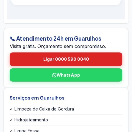
hidrojateamento completo e contratos
É simples: ligue 0800 590 0040 (gratuito),
preventivos. Se houver retorno do problema
chame no WhatsApp 24h, ou envie o endereço
dentro do prazo em Guarulhos, voltamos sem
em Guarulhos pelo site. A equipe vai até você
custo.
em Guarulhos, avalia a caixa, mede o volume,
identifica eventuais problemas estruturais e
📞 Atendimento 24h em Guarulhos
entrega o orçamento por escrito na hora — sem
Visita grátis. Orçamento sem compromisso.
compromisso e sem taxa de visita.
Ligar 0800 590 0040
WhatsApp
Serviços em Guarulhos
✓ Limpeza de Caixa de Gordura
✓ Hidrojateamento
✓ Limpa Fossa