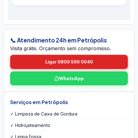
hidrojateamento completo e contratos
É simples: ligue 0800 590 0040 (gratuito),
preventivos. Se houver retorno do problema
chame no WhatsApp 24h, ou envie o endereço
dentro do prazo em Petrópolis, voltamos sem
em Petrópolis pelo site. A equipe vai até você
custo.
em Petrópolis, avalia a caixa, mede o volume,
identifica eventuais problemas estruturais e
📞 Atendimento 24h em Petrópolis
entrega o orçamento por escrito na hora — sem
Visita grátis. Orçamento sem compromisso.
compromisso e sem taxa de visita.
Ligar 0800 590 0040
WhatsApp
Serviços em Petrópolis
✓ Limpeza de Caixa de Gordura
✓ Hidrojateamento
✓ Limpa Fossa