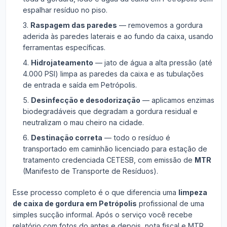
espalhar resíduo no piso.
Raspagem das paredes
— removemos a gordura
aderida às paredes laterais e ao fundo da caixa, usando
ferramentas específicas.
Hidrojateamento
— jato de água a alta pressão (até
4.000 PSI) limpa as paredes da caixa e as tubulações
de entrada e saída em Petrópolis.
Desinfecção e desodorização
— aplicamos enzimas
biodegradáveis que degradam a gordura residual e
neutralizam o mau cheiro na cidade.
Destinação correta
— todo o resíduo é
transportado em caminhão licenciado para estação de
tratamento credenciada CETESB, com emissão de
MTR
(Manifesto de Transporte de Resíduos).
Esse processo completo é o que diferencia uma
limpeza
de caixa de gordura em Petrópolis
profissional de uma
simples sucção informal. Após o serviço você recebe
relatório com fotos do antes e depois, nota fiscal e MTR.