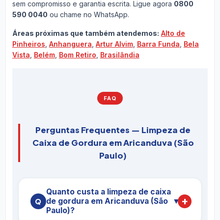
sem compromisso e garantia escrita. Ligue agora
0800
590 0040
ou chame no WhatsApp.
Áreas próximas que também atendemos:
Alto de
Pinheiros
,
Anhanguera
,
Artur Alvim
,
Barra Funda
,
Bela
Vista
,
Belém
,
Bom Retiro
,
Brasilândia
FAQ
Perguntas Frequentes — Limpeza de
Caixa de Gordura em Aricanduva (São
Paulo)
Quanto custa a limpeza de caixa
de gordura em Aricanduva (São
▼
Paulo)?