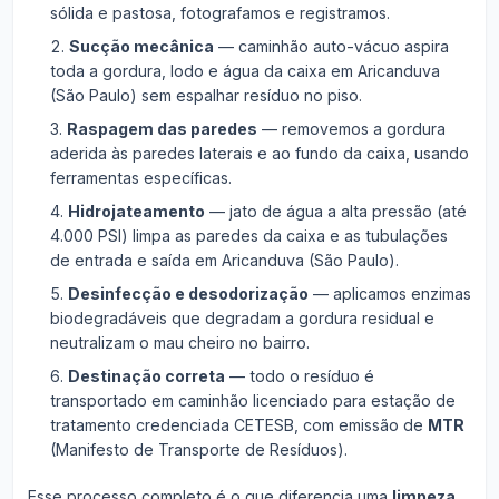
sólida e pastosa, fotografamos e registramos.
Sucção mecânica
— caminhão auto-vácuo aspira
toda a gordura, lodo e água da caixa em Aricanduva
(São Paulo) sem espalhar resíduo no piso.
Raspagem das paredes
— removemos a gordura
aderida às paredes laterais e ao fundo da caixa, usando
ferramentas específicas.
Hidrojateamento
— jato de água a alta pressão (até
4.000 PSI) limpa as paredes da caixa e as tubulações
de entrada e saída em Aricanduva (São Paulo).
Desinfecção e desodorização
— aplicamos enzimas
biodegradáveis que degradam a gordura residual e
neutralizam o mau cheiro no bairro.
Destinação correta
— todo o resíduo é
transportado em caminhão licenciado para estação de
tratamento credenciada CETESB, com emissão de
MTR
(Manifesto de Transporte de Resíduos).
Esse processo completo é o que diferencia uma
limpeza