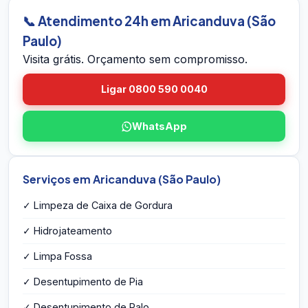
a caixa, mede o volume, identifica eventuais
📞 Atendimento 24h em Aricanduva (São
problemas estruturais e entrega o orçamento
Paulo)
por escrito na hora — sem compromisso e sem
Visita grátis. Orçamento sem compromisso.
taxa de visita.
Ligar 0800 590 0040
WhatsApp
Serviços em Aricanduva (São Paulo)
✓ Limpeza de Caixa de Gordura
✓ Hidrojateamento
✓ Limpa Fossa
✓ Desentupimento de Pia
✓ Desentupimento de Ralo