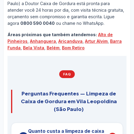
Paulo) a Doutor Caixa de Gordura está pronta para
atender você 24 horas por dia, com visita técnica gratuita,
orçamento sem compromisso e garantia escrita. Ligue
agora
0800 590 0040
ou chame no WhatsApp.
Áreas próximas que também atendemos:
Alto de
Pinheiros
,
Anhanguera
,
Aricanduva
,
Artur Alvim
,
Barra
Funda
,
Bela Vista
,
Belém
,
Bom Retiro
FAQ
Perguntas Frequentes — Limpeza de
Caixa de Gordura em Vila Leopoldina
(São Paulo)
Quanto custa a limpeza de caixa