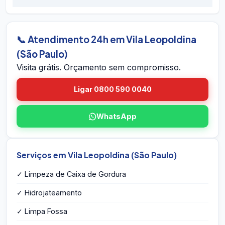
dentro do prazo em Vila Leopoldina (São
em Vila Leopoldina (São Paulo) pelo site. A
Paulo), voltamos sem custo.
equipe vai até você em Vila Leopoldina (São
Paulo), avalia a caixa, mede o volume, identifica
📞 Atendimento 24h em Vila Leopoldina
eventuais problemas estruturais e entrega o
(São Paulo)
orçamento por escrito na hora — sem
Visita grátis. Orçamento sem compromisso.
compromisso e sem taxa de visita.
Ligar 0800 590 0040
WhatsApp
Serviços em Vila Leopoldina (São Paulo)
✓ Limpeza de Caixa de Gordura
✓ Hidrojateamento
✓ Limpa Fossa