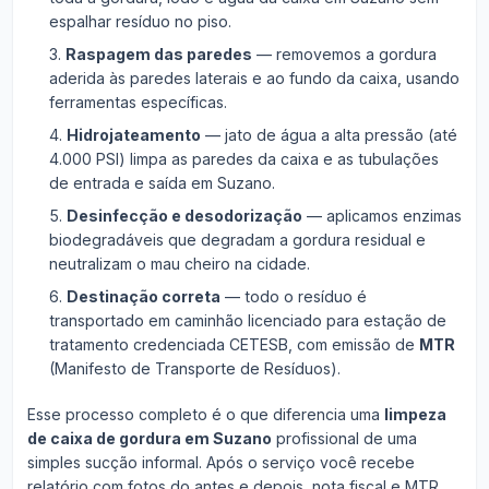
espalhar resíduo no piso.
Raspagem das paredes
— removemos a gordura
aderida às paredes laterais e ao fundo da caixa, usando
ferramentas específicas.
Hidrojateamento
— jato de água a alta pressão (até
4.000 PSI) limpa as paredes da caixa e as tubulações
de entrada e saída em Suzano.
Desinfecção e desodorização
— aplicamos enzimas
biodegradáveis que degradam a gordura residual e
neutralizam o mau cheiro na cidade.
Destinação correta
— todo o resíduo é
transportado em caminhão licenciado para estação de
tratamento credenciada CETESB, com emissão de
MTR
(Manifesto de Transporte de Resíduos).
Esse processo completo é o que diferencia uma
limpeza
de caixa de gordura em Suzano
profissional de uma
simples sucção informal. Após o serviço você recebe
relatório com fotos do antes e depois, nota fiscal e MTR.