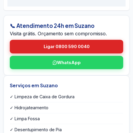
preventivos. Se houver retorno do problema
chame no WhatsApp 24h, ou envie o endereço
dentro do prazo em Suzano, voltamos sem
em Suzano pelo site. A equipe vai até você em
custo.
Suzano, avalia a caixa, mede o volume,
identifica eventuais problemas estruturais e
📞 Atendimento 24h em Suzano
entrega o orçamento por escrito na hora — sem
Visita grátis. Orçamento sem compromisso.
compromisso e sem taxa de visita.
Ligar 0800 590 0040
WhatsApp
Serviços em Suzano
✓ Limpeza de Caixa de Gordura
✓ Hidrojateamento
✓ Limpa Fossa
✓ Desentupimento de Pia