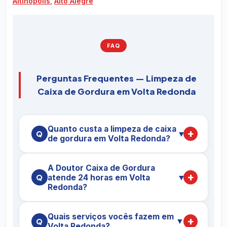
Altinópolis
,
Alto Alegre
FAQ
Perguntas Frequentes — Limpeza de
Caixa de Gordura em Volta Redonda
Quanto custa a limpeza de caixa
▼
de gordura em Volta Redonda?
O preço da
limpeza de caixa de gordura em
A Doutor Caixa de Gordura
Volta Redonda
varia conforme a capacidade
atende 24 horas em Volta
▼
da caixa (em litros), o nível de saturação da
Redonda?
gordura, o tipo de imóvel (residência,
restaurante, condomínio, indústria) e a
Sim. Em Volta Redonda mantemos plantão 24h, 7
Quais serviços vocês fazem em
frequência de manutenção. Em Volta Redonda a
dias por semana, inclusive feriados. Nossas
▼
Volta Redonda?