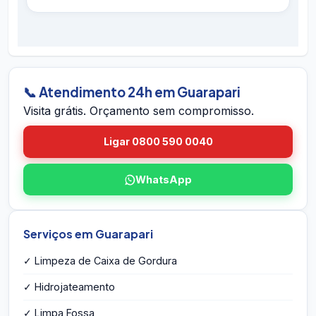
hidrojateamento completo e contratos
É simples: ligue 0800 590 0040 (gratuito),
preventivos. Se houver retorno do problema
chame no WhatsApp 24h, ou envie o endereço
dentro do prazo em Guarapari, voltamos sem
em Guarapari pelo site. A equipe vai até você
custo.
em Guarapari, avalia a caixa, mede o volume,
identifica eventuais problemas estruturais e
📞 Atendimento 24h em Guarapari
entrega o orçamento por escrito na hora — sem
Visita grátis. Orçamento sem compromisso.
compromisso e sem taxa de visita.
Ligar 0800 590 0040
WhatsApp
Serviços em Guarapari
✓ Limpeza de Caixa de Gordura
✓ Hidrojateamento
✓ Limpa Fossa