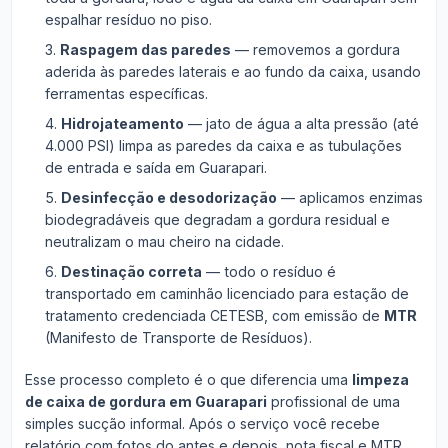
espalhar resíduo no piso.
Raspagem das paredes
— removemos a gordura
aderida às paredes laterais e ao fundo da caixa, usando
ferramentas específicas.
Hidrojateamento
— jato de água a alta pressão (até
4.000 PSI) limpa as paredes da caixa e as tubulações
de entrada e saída em Guarapari.
Desinfecção e desodorização
— aplicamos enzimas
biodegradáveis que degradam a gordura residual e
neutralizam o mau cheiro na cidade.
Destinação correta
— todo o resíduo é
transportado em caminhão licenciado para estação de
tratamento credenciada CETESB, com emissão de
MTR
(Manifesto de Transporte de Resíduos).
Esse processo completo é o que diferencia uma
limpeza
de caixa de gordura em Guarapari
profissional de uma
simples sucção informal. Após o serviço você recebe
relatório com fotos do antes e depois, nota fiscal e MTR.