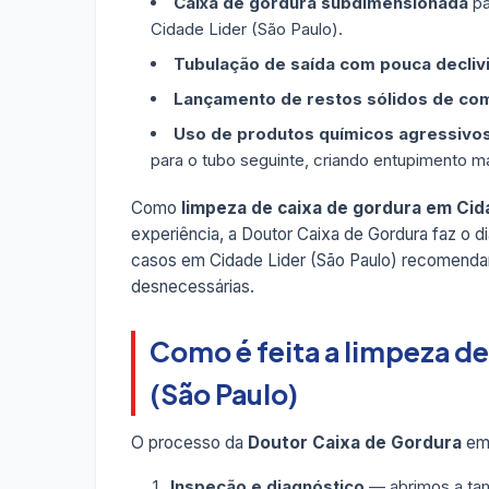
Caixa de gordura subdimensionada
pa
Cidade Lider (São Paulo).
Tubulação de saída com pouca decliv
Lançamento de restos sólidos de co
Uso de produtos químicos agressivo
para o tubo seguinte, criando entupimento ma
Como
limpeza de caixa de gordura em Cida
experiência, a Doutor Caixa de Gordura faz o d
casos em Cidade Lider (São Paulo) recomen
desnecessárias.
Como é feita a limpeza de
(São Paulo)
O processo da
Doutor Caixa de Gordura
em 
Inspeção e diagnóstico
— abrimos a tam