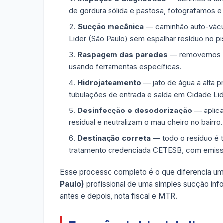
de gordura sólida e pastosa, fotografamos e
Sucção mecânica
— caminhão auto-vácuo
Lider (São Paulo) sem espalhar resíduo no pi
Raspagem das paredes
— removemos a g
usando ferramentas específicas.
Hidrojateamento
— jato de água a alta p
tubulações de entrada e saída em Cidade Lid
Desinfecção e desodorização
— aplica
residual e neutralizam o mau cheiro no bairro.
Destinação correta
— todo o resíduo é 
tratamento credenciada CETESB, com emis
Esse processo completo é o que diferencia u
Paulo)
profissional de uma simples sucção inf
antes e depois, nota fiscal e MTR.