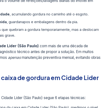
ra o volume de refeições/lavagens diárias do imóvel em
idade
, acumulando gordura no caminho até o esgoto.
mida
, guardanapos e embalagens dentro da pia.
s
que quebram a gordura temporariamente, mas a deslocam
is grave.
de Lider (São Paulo)
com mais de uma década de
iagnóstico técnico antes de propor a solução. Em muitos
damos
apenas
manutenção preventiva mensal, evitando obras
 caixa de gordura em Cidade Lider
Cidade Lider (São Paulo) segue 6 etapas técnicas:
pa da caixa em Cidade Lider (São Paulo), medimos o nível