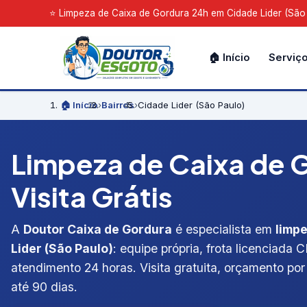
⭐ Limpeza de Caixa de Gordura 24h em Cidade Lider (São P
🏠 Início
Serviç
🏠 Início
›
Bairros
›
Cidade Lider (São Paulo)
Limpeza de Caixa de G
Visita Grátis
A
Doutor Caixa de Gordura
é especialista em
limp
Lider (São Paulo)
: equipe própria, frota licenciada
atendimento 24 horas. Visita gratuita, orçamento por 
até 90 dias.