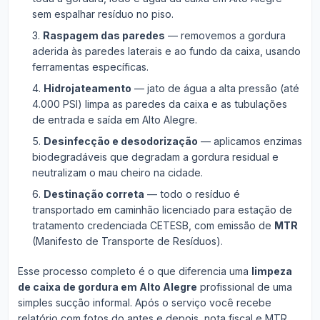
sem espalhar resíduo no piso.
Raspagem das paredes
— removemos a gordura
aderida às paredes laterais e ao fundo da caixa, usando
ferramentas específicas.
Hidrojateamento
— jato de água a alta pressão (até
4.000 PSI) limpa as paredes da caixa e as tubulações
de entrada e saída em Alto Alegre.
Desinfecção e desodorização
— aplicamos enzimas
biodegradáveis que degradam a gordura residual e
neutralizam o mau cheiro na cidade.
Destinação correta
— todo o resíduo é
transportado em caminhão licenciado para estação de
tratamento credenciada CETESB, com emissão de
MTR
(Manifesto de Transporte de Resíduos).
Esse processo completo é o que diferencia uma
limpeza
de caixa de gordura em Alto Alegre
profissional de uma
simples sucção informal. Após o serviço você recebe
relatório com fotos do antes e depois, nota fiscal e MTR.