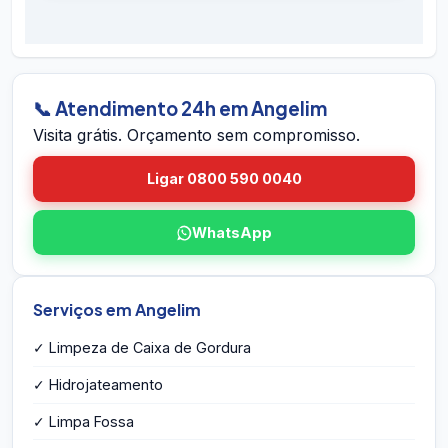
É simples: ligue 0800 590 0040 (gratuito),
preventivos. Se houver retorno do problema
chame no WhatsApp 24h, ou envie o endereço
dentro do prazo em Angelim, voltamos sem
em Angelim pelo site. A equipe vai até você em
custo.
Angelim, avalia a caixa, mede o volume,
identifica eventuais problemas estruturais e
📞 Atendimento 24h em Angelim
entrega o orçamento por escrito na hora — sem
Visita grátis. Orçamento sem compromisso.
compromisso e sem taxa de visita.
Ligar 0800 590 0040
WhatsApp
Serviços em Angelim
✓ Limpeza de Caixa de Gordura
✓ Hidrojateamento
✓ Limpa Fossa