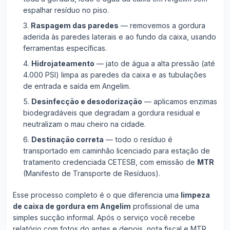
espalhar resíduo no piso.
Raspagem das paredes
— removemos a gordura
aderida às paredes laterais e ao fundo da caixa, usando
ferramentas específicas.
Hidrojateamento
— jato de água a alta pressão (até
4.000 PSI) limpa as paredes da caixa e as tubulações
de entrada e saída em Angelim.
Desinfecção e desodorização
— aplicamos enzimas
biodegradáveis que degradam a gordura residual e
neutralizam o mau cheiro na cidade.
Destinação correta
— todo o resíduo é
transportado em caminhão licenciado para estação de
tratamento credenciada CETESB, com emissão de
MTR
(Manifesto de Transporte de Resíduos).
Esse processo completo é o que diferencia uma
limpeza
de caixa de gordura em Angelim
profissional de uma
simples sucção informal. Após o serviço você recebe
relatório com fotos do antes e depois, nota fiscal e MTR.