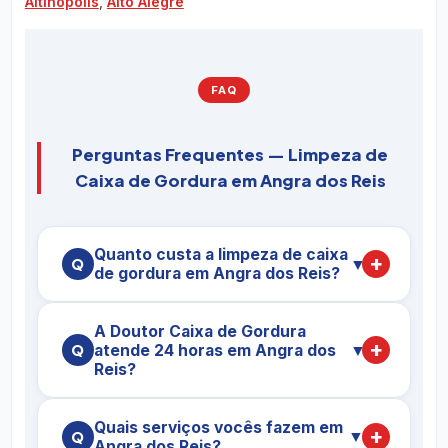
Altinópolis
,
Alto Alegre
FAQ
Perguntas Frequentes — Limpeza de
Caixa de Gordura em Angra dos Reis
Quanto custa a limpeza de caixa
▼
de gordura em Angra dos Reis?
O preço da
limpeza de caixa de gordura em
A Doutor Caixa de Gordura
Angra dos Reis
varia conforme a capacidade
atende 24 horas em Angra dos
▼
da caixa (em litros), o nível de saturação da
Reis?
gordura, o tipo de imóvel (residência,
restaurante, condomínio, indústria) e a
Sim. Em Angra dos Reis mantemos plantão 24h,
Quais serviços vocês fazem em
frequência de manutenção. Em Angra dos Reis a
7 dias por semana, inclusive feriados. Nossas
▼
Angra dos Reis?