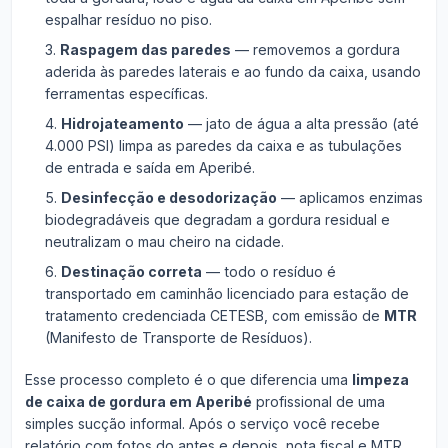
espalhar resíduo no piso.
Raspagem das paredes
— removemos a gordura
aderida às paredes laterais e ao fundo da caixa, usando
ferramentas específicas.
Hidrojateamento
— jato de água a alta pressão (até
4.000 PSI) limpa as paredes da caixa e as tubulações
de entrada e saída em Aperibé.
Desinfecção e desodorização
— aplicamos enzimas
biodegradáveis que degradam a gordura residual e
neutralizam o mau cheiro na cidade.
Destinação correta
— todo o resíduo é
transportado em caminhão licenciado para estação de
tratamento credenciada CETESB, com emissão de
MTR
(Manifesto de Transporte de Resíduos).
Esse processo completo é o que diferencia uma
limpeza
de caixa de gordura em Aperibé
profissional de uma
simples sucção informal. Após o serviço você recebe
relatório com fotos do antes e depois, nota fiscal e MTR.