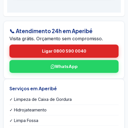
É simples: ligue 0800 590 0040 (gratuito),
preventivos. Se houver retorno do problema
chame no WhatsApp 24h, ou envie o endereço
dentro do prazo em Aperibé, voltamos sem
em Aperibé pelo site. A equipe vai até você em
custo.
Aperibé, avalia a caixa, mede o volume,
identifica eventuais problemas estruturais e
📞 Atendimento 24h em Aperibé
entrega o orçamento por escrito na hora — sem
Visita grátis. Orçamento sem compromisso.
compromisso e sem taxa de visita.
Ligar 0800 590 0040
WhatsApp
Serviços em Aperibé
✓ Limpeza de Caixa de Gordura
✓ Hidrojateamento
✓ Limpa Fossa