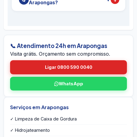
Arapongas?
para os serviços em Arapongas.
limpezas simples, até 90 dias para
hidrojateamento completo e contratos
É simples: ligue 0800 590 0040 (gratuito),
preventivos. Se houver retorno do problema
chame no WhatsApp 24h, ou envie o endereço
dentro do prazo em Arapongas, voltamos sem
em Arapongas pelo site. A equipe vai até você
custo.
em Arapongas, avalia a caixa, mede o volume,
identifica eventuais problemas estruturais e
📞 Atendimento 24h em Arapongas
entrega o orçamento por escrito na hora — sem
Visita grátis. Orçamento sem compromisso.
compromisso e sem taxa de visita.
Ligar 0800 590 0040
WhatsApp
Serviços em Arapongas
✓ Limpeza de Caixa de Gordura
✓ Hidrojateamento