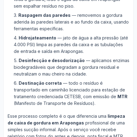
sem espalhar resíduo no piso.
Raspagem das paredes
— removemos a gordura
aderida às paredes laterais e ao fundo da caixa, usando
ferramentas específicas.
Hidrojateamento
— jato de água a alta pressão (até
4.000 PSI) limpa as paredes da caixa e as tubulações
de entrada e saída em Arapongas.
Desinfecção e desodorização
— aplicamos enzimas
biodegradáveis que degradam a gordura residual e
neutralizam o mau cheiro na cidade.
Destinação correta
— todo o resíduo é
transportado em caminhão licenciado para estação de
tratamento credenciada CETESB, com emissão de
MTR
(Manifesto de Transporte de Resíduos).
Esse processo completo é o que diferencia uma
limpeza
de caixa de gordura em Arapongas
profissional de uma
simples sucção informal. Após o serviço você recebe
relatório com fotos do antes e depois, nota fiscal e MTR.