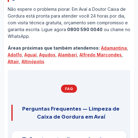
Não espere o problema piorar. Em Avaí a Doutor Caixa de
Gordura está pronta para atender você 24 horas por dia,
com visita técnica gratuita, orçamento sem compromisso e
garantia escrita. Ligue agora
0800 590 0040
ou chame no
WhatsApp.
Áreas próximas que também atendemos:
Adamantina
,
Adolfo
,
Aguaí
,
Agudos
,
Alambari
,
Alfredo Marcondes
,
Altair
,
Altinópolis
FAQ
Perguntas Frequentes — Limpeza de
Caixa de Gordura em Avaí