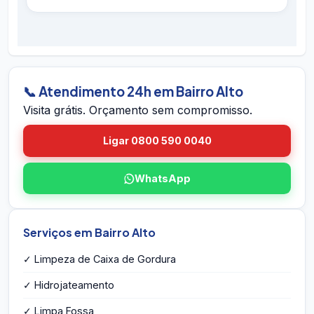
hidrojateamento completo e contratos
É simples: ligue 0800 590 0040 (gratuito),
preventivos. Se houver retorno do problema
chame no WhatsApp 24h, ou envie o endereço
dentro do prazo em Bairro Alto, voltamos sem
em Bairro Alto pelo site. A equipe vai até você
custo.
em Bairro Alto, avalia a caixa, mede o volume,
identifica eventuais problemas estruturais e
📞 Atendimento 24h em Bairro Alto
entrega o orçamento por escrito na hora — sem
Visita grátis. Orçamento sem compromisso.
compromisso e sem taxa de visita.
Ligar 0800 590 0040
WhatsApp
Serviços em Bairro Alto
✓ Limpeza de Caixa de Gordura
✓ Hidrojateamento
✓ Limpa Fossa