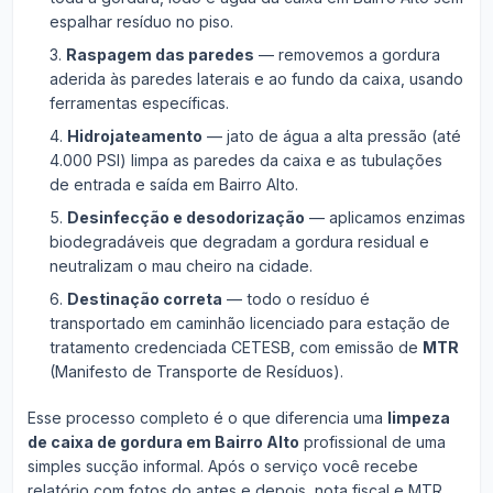
espalhar resíduo no piso.
Raspagem das paredes
— removemos a gordura
aderida às paredes laterais e ao fundo da caixa, usando
ferramentas específicas.
Hidrojateamento
— jato de água a alta pressão (até
4.000 PSI) limpa as paredes da caixa e as tubulações
de entrada e saída em Bairro Alto.
Desinfecção e desodorização
— aplicamos enzimas
biodegradáveis que degradam a gordura residual e
neutralizam o mau cheiro na cidade.
Destinação correta
— todo o resíduo é
transportado em caminhão licenciado para estação de
tratamento credenciada CETESB, com emissão de
MTR
(Manifesto de Transporte de Resíduos).
Esse processo completo é o que diferencia uma
limpeza
de caixa de gordura em Bairro Alto
profissional de uma
simples sucção informal. Após o serviço você recebe
relatório com fotos do antes e depois, nota fiscal e MTR.