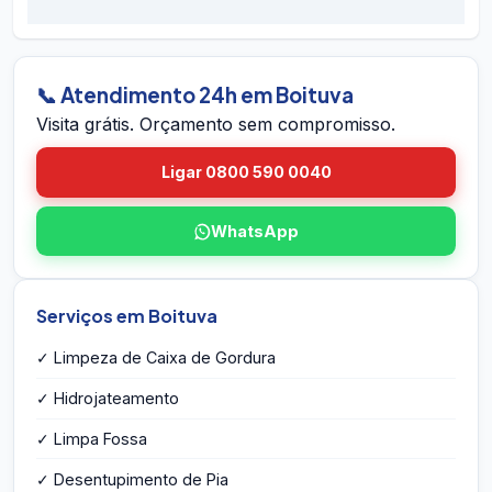
preventivos. Se houver retorno do problema
chame no WhatsApp 24h, ou envie o endereço
dentro do prazo em Boituva, voltamos sem
em Boituva pelo site. A equipe vai até você em
custo.
Boituva, avalia a caixa, mede o volume,
identifica eventuais problemas estruturais e
📞 Atendimento 24h em Boituva
entrega o orçamento por escrito na hora — sem
Visita grátis. Orçamento sem compromisso.
compromisso e sem taxa de visita.
Ligar 0800 590 0040
WhatsApp
Serviços em Boituva
✓ Limpeza de Caixa de Gordura
✓ Hidrojateamento
✓ Limpa Fossa
✓ Desentupimento de Pia