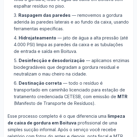
espalhar resíduo no piso.
Raspagem das paredes
— removemos a gordura
aderida às paredes laterais e ao fundo da caixa, usando
ferramentas específicas.
Hidrojateamento
— jato de água a alta pressão (até
4.000 PSI) limpa as paredes da caixa e as tubulações
de entrada e saída em Boituva.
Desinfecção e desodorização
— aplicamos enzimas
biodegradáveis que degradam a gordura residual e
neutralizam o mau cheiro na cidade.
Destinação correta
— todo o resíduo é
transportado em caminhão licenciado para estação de
tratamento credenciada CETESB, com emissão de
MTR
(Manifesto de Transporte de Resíduos).
Esse processo completo é o que diferencia uma
limpeza
de caixa de gordura em Boituva
profissional de uma
simples sucção informal. Após o serviço você recebe
relatório com fotos do antes e depois, nota fiscal e MTR.