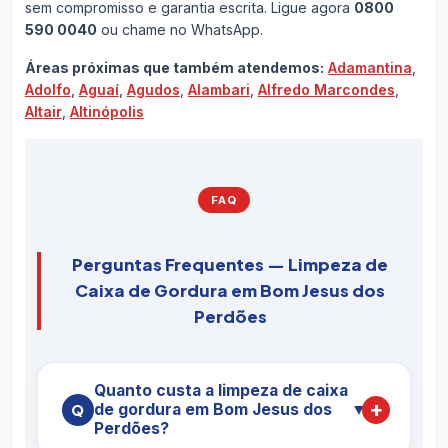
sem compromisso e garantia escrita. Ligue agora
0800
590 0040
ou chame no WhatsApp.
Áreas próximas que também atendemos:
Adamantina
,
Adolfo
,
Aguaí
,
Agudos
,
Alambari
,
Alfredo Marcondes
,
Altair
,
Altinópolis
FAQ
Perguntas Frequentes — Limpeza de
Caixa de Gordura em Bom Jesus dos
Perdões
Quanto custa a limpeza de caixa
de gordura em Bom Jesus dos
▼
Perdões?