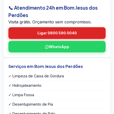
a caixa, mede o volume, identifica eventuais
📞 Atendimento 24h em Bom Jesus dos
problemas estruturais e entrega o orçamento
Perdões
por escrito na hora — sem compromisso e sem
Visita grátis. Orçamento sem compromisso.
taxa de visita.
Ligar 0800 590 0040
WhatsApp
Serviços em Bom Jesus dos Perdões
✓ Limpeza de Caixa de Gordura
✓ Hidrojateamento
✓ Limpa Fossa
✓ Desentupimento de Pia
✓ Desentupimento de Ralo