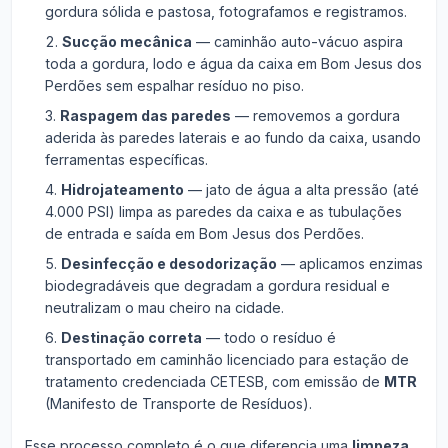
gordura sólida e pastosa, fotografamos e registramos.
Sucção mecânica
— caminhão auto-vácuo aspira
toda a gordura, lodo e água da caixa em Bom Jesus dos
Perdões sem espalhar resíduo no piso.
Raspagem das paredes
— removemos a gordura
aderida às paredes laterais e ao fundo da caixa, usando
ferramentas específicas.
Hidrojateamento
— jato de água a alta pressão (até
4.000 PSI) limpa as paredes da caixa e as tubulações
de entrada e saída em Bom Jesus dos Perdões.
Desinfecção e desodorização
— aplicamos enzimas
biodegradáveis que degradam a gordura residual e
neutralizam o mau cheiro na cidade.
Destinação correta
— todo o resíduo é
transportado em caminhão licenciado para estação de
tratamento credenciada CETESB, com emissão de
MTR
(Manifesto de Transporte de Resíduos).
Esse processo completo é o que diferencia uma
limpeza