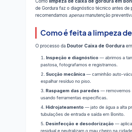
Como
limpeza de caixa de gordura em Bon
de Gordura faz o diagnóstico técnico antes de
recomendamos
apenas
manutenção preventiva
Como é feita a limpeza de
O processo da
Doutor Caixa de Gordura
em 
Inspeção e diagnóstico
— abrimos a tam
pastosa, fotografamos e registramos.
Sucção mecânica
— caminhão auto-vácuo
espalhar resíduo no piso.
Raspagem das paredes
— removemos a g
usando ferramentas específicas.
Hidrojateamento
— jato de água a alta p
tubulações de entrada e saída em Bonito.
Desinfecção e desodorização
— aplica
residual e neutralizam o mau cheiro na cidade