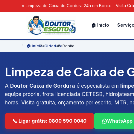
⭐ Limpeza de Caixa de Gordura 24h em Bonito - Visita Grá
🏠 Início
Serviç
🏠 Início
›
Cidades
›
Bonito
Limpeza de Caixa de G
A
Doutor Caixa de Gordura
é especialista em
limpe
equipe própria, frota licenciada CETESB, hidrojateam
horas. Visita gratuita, orçamento por escrito, MTR, no
📞 Ligar grátis: 0800 590 0040
WhatsApp