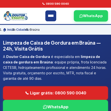
📞 0800 590 0040
WhatsApp
🏠 Início
›
Cidades
›
Braúna
Limpeza de Caixa de Gordura em Braúna —
24h, Visita Grátis
A
Doutor Caixa de Gordura
é especialista em
limpeza de
caixa de gordura em Braúna
: equipe própria, frota licenciada
CETESB, hidrojateamento profissional e atendimento 24 horas.
Visita gratuita, orçamento por escrito, MTR, nota fiscal e
garantia de até 90 dias.
📞 Ligar grátis: 0800 590 0040
WhatsApp