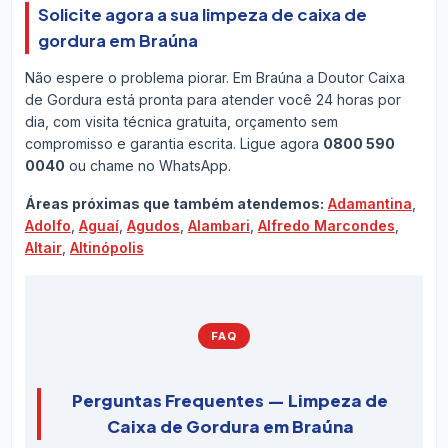
Solicite agora a sua limpeza de caixa de
gordura em Braúna
Não espere o problema piorar. Em Braúna a Doutor Caixa
de Gordura está pronta para atender você 24 horas por
dia, com visita técnica gratuita, orçamento sem
compromisso e garantia escrita. Ligue agora
0800 590
0040
ou chame no WhatsApp.
Áreas próximas que também atendemos:
Adamantina
,
Adolfo
,
Aguaí
,
Agudos
,
Alambari
,
Alfredo Marcondes
,
Altair
,
Altinópolis
FAQ
Perguntas Frequentes — Limpeza de
Caixa de Gordura em Braúna