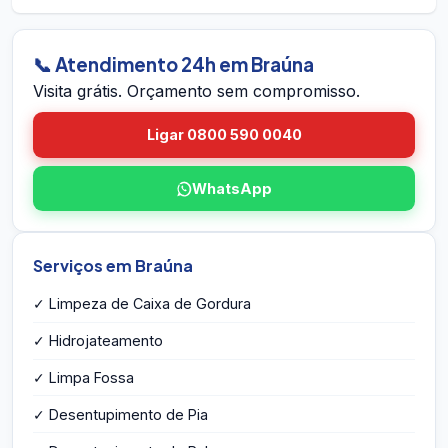
dentro do prazo em Braúna, voltamos sem
em Braúna pelo site. A equipe vai até você em
custo.
Braúna, avalia a caixa, mede o volume, identifica
eventuais problemas estruturais e entrega o
📞 Atendimento 24h em Braúna
orçamento por escrito na hora — sem
Visita grátis. Orçamento sem compromisso.
compromisso e sem taxa de visita.
Ligar 0800 590 0040
WhatsApp
Serviços em Braúna
✓ Limpeza de Caixa de Gordura
✓ Hidrojateamento
✓ Limpa Fossa
✓ Desentupimento de Pia