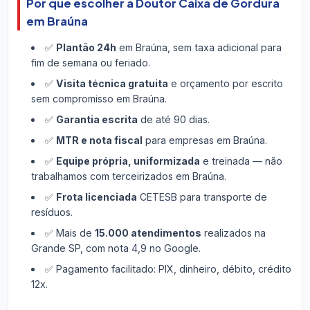
Por que escolher a Doutor Caixa de Gordura
em Braúna
✅
Plantão 24h
em Braúna, sem taxa adicional para
fim de semana ou feriado.
✅
Visita técnica gratuita
e orçamento por escrito
sem compromisso em Braúna.
✅
Garantia escrita
de até 90 dias.
✅
MTR e nota fiscal
para empresas em Braúna.
✅
Equipe própria, uniformizada
e treinada — não
trabalhamos com terceirizados em Braúna.
✅
Frota licenciada
CETESB para transporte de
resíduos.
✅ Mais de
15.000 atendimentos
realizados na
Grande SP, com nota 4,9 no Google.
✅ Pagamento facilitado: PIX, dinheiro, débito, crédito
12x.