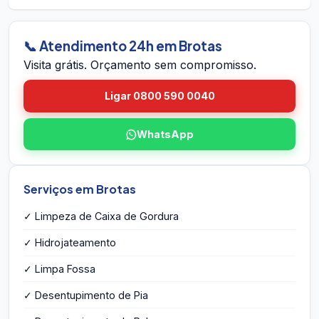
dentro do prazo em Brotas, voltamos sem custo.
em Brotas pelo site. A equipe vai até você em
Brotas, avalia a caixa, mede o volume, identifica
eventuais problemas estruturais e entrega o
📞 Atendimento 24h em Brotas
orçamento por escrito na hora — sem
Visita grátis. Orçamento sem compromisso.
compromisso e sem taxa de visita.
Ligar 0800 590 0040
WhatsApp
Serviços em Brotas
✓ Limpeza de Caixa de Gordura
✓ Hidrojateamento
✓ Limpa Fossa
✓ Desentupimento de Pia