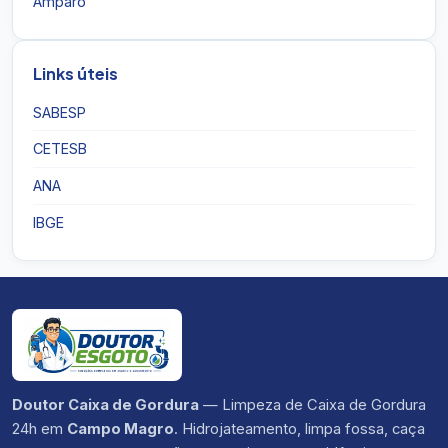
Amparo
Links úteis
SABESP
CETESB
ANA
IBGE
Doutor Caixa de Gordura
— Limpeza de Caixa de Gordura
24h em
Campo Magro
. Hidrojateamento, limpa fossa, caça