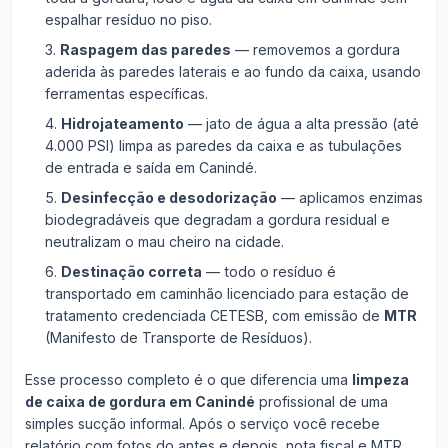
espalhar resíduo no piso.
Raspagem das paredes
— removemos a gordura
aderida às paredes laterais e ao fundo da caixa, usando
ferramentas específicas.
Hidrojateamento
— jato de água a alta pressão (até
4.000 PSI) limpa as paredes da caixa e as tubulações
de entrada e saída em Canindé.
Desinfecção e desodorização
— aplicamos enzimas
biodegradáveis que degradam a gordura residual e
neutralizam o mau cheiro na cidade.
Destinação correta
— todo o resíduo é
transportado em caminhão licenciado para estação de
tratamento credenciada CETESB, com emissão de
MTR
(Manifesto de Transporte de Resíduos).
Esse processo completo é o que diferencia uma
limpeza
de caixa de gordura em Canindé
profissional de uma
simples sucção informal. Após o serviço você recebe
relatório com fotos do antes e depois, nota fiscal e MTR.