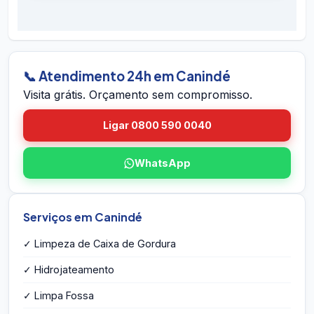
É simples: ligue 0800 590 0040 (gratuito),
preventivos. Se houver retorno do problema
chame no WhatsApp 24h, ou envie o endereço
dentro do prazo em Canindé, voltamos sem
em Canindé pelo site. A equipe vai até você em
custo.
Canindé, avalia a caixa, mede o volume,
identifica eventuais problemas estruturais e
📞 Atendimento 24h em Canindé
entrega o orçamento por escrito na hora — sem
Visita grátis. Orçamento sem compromisso.
compromisso e sem taxa de visita.
Ligar 0800 590 0040
WhatsApp
Serviços em Canindé
✓ Limpeza de Caixa de Gordura
✓ Hidrojateamento
✓ Limpa Fossa