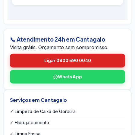
hidrojateamento completo e contratos
É simples: ligue 0800 590 0040 (gratuito),
preventivos. Se houver retorno do problema
chame no WhatsApp 24h, ou envie o endereço
dentro do prazo em Cantagalo, voltamos sem
em Cantagalo pelo site. A equipe vai até você
custo.
em Cantagalo, avalia a caixa, mede o volume,
identifica eventuais problemas estruturais e
📞 Atendimento 24h em Cantagalo
entrega o orçamento por escrito na hora — sem
Visita grátis. Orçamento sem compromisso.
compromisso e sem taxa de visita.
Ligar 0800 590 0040
WhatsApp
Serviços em Cantagalo
✓ Limpeza de Caixa de Gordura
✓ Hidrojateamento
✓ Limpa Fossa