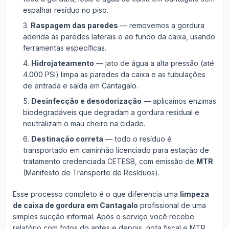
espalhar resíduo no piso.
Raspagem das paredes
— removemos a gordura
aderida às paredes laterais e ao fundo da caixa, usando
ferramentas específicas.
Hidrojateamento
— jato de água a alta pressão (até
4.000 PSI) limpa as paredes da caixa e as tubulações
de entrada e saída em Cantagalo.
Desinfecção e desodorização
— aplicamos enzimas
biodegradáveis que degradam a gordura residual e
neutralizam o mau cheiro na cidade.
Destinação correta
— todo o resíduo é
transportado em caminhão licenciado para estação de
tratamento credenciada CETESB, com emissão de
MTR
(Manifesto de Transporte de Resíduos).
Esse processo completo é o que diferencia uma
limpeza
de caixa de gordura em Cantagalo
profissional de uma
simples sucção informal. Após o serviço você recebe
relatório com fotos do antes e depois, nota fiscal e MTR.