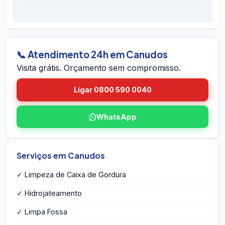
É simples: ligue 0800 590 0040 (gratuito),
preventivos. Se houver retorno do problema
chame no WhatsApp 24h, ou envie o endereço
dentro do prazo em Canudos, voltamos sem
em Canudos pelo site. A equipe vai até você em
custo.
Canudos, avalia a caixa, mede o volume,
identifica eventuais problemas estruturais e
📞 Atendimento 24h em Canudos
entrega o orçamento por escrito na hora — sem
Visita grátis. Orçamento sem compromisso.
compromisso e sem taxa de visita.
Ligar 0800 590 0040
WhatsApp
Serviços em Canudos
✓ Limpeza de Caixa de Gordura
✓ Hidrojateamento
✓ Limpa Fossa