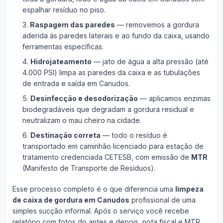
espalhar resíduo no piso.
Raspagem das paredes
— removemos a gordura
aderida às paredes laterais e ao fundo da caixa, usando
ferramentas específicas.
Hidrojateamento
— jato de água a alta pressão (até
4.000 PSI) limpa as paredes da caixa e as tubulações
de entrada e saída em Canudos.
Desinfecção e desodorização
— aplicamos enzimas
biodegradáveis que degradam a gordura residual e
neutralizam o mau cheiro na cidade.
Destinação correta
— todo o resíduo é
transportado em caminhão licenciado para estação de
tratamento credenciada CETESB, com emissão de
MTR
(Manifesto de Transporte de Resíduos).
Esse processo completo é o que diferencia uma
limpeza
de caixa de gordura em Canudos
profissional de uma
simples sucção informal. Após o serviço você recebe
relatório com fotos do antes e depois, nota fiscal e MTR.