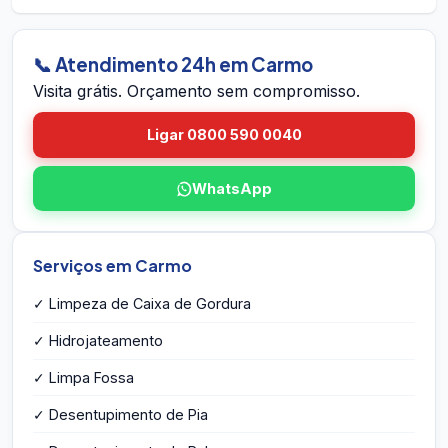
dentro do prazo em Carmo, voltamos sem custo.
em Carmo pelo site. A equipe vai até você em
Carmo, avalia a caixa, mede o volume, identifica
eventuais problemas estruturais e entrega o
📞 Atendimento 24h em Carmo
orçamento por escrito na hora — sem
Visita grátis. Orçamento sem compromisso.
compromisso e sem taxa de visita.
Ligar 0800 590 0040
WhatsApp
Serviços em Carmo
✓ Limpeza de Caixa de Gordura
✓ Hidrojateamento
✓ Limpa Fossa
✓ Desentupimento de Pia