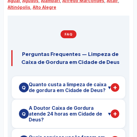
Aguaí
,
Agudos
,
Alambari
,
Alfredo Marcondes
,
Altair
,
Altinópolis
,
Alto Alegre
FAQ
Perguntas Frequentes — Limpeza de
Caixa de Gordura em Cidade de Deus
Quanto custa a limpeza de caixa
▼
de gordura em Cidade de Deus?
O preço da
limpeza de caixa de gordura em
A Doutor Caixa de Gordura
Cidade de Deus
varia conforme a capacidade
atende 24 horas em Cidade de
▼
da caixa (em litros), o nível de saturação da
Deus?
gordura, o tipo de imóvel (residência,
restaurante, condomínio, indústria) e a
Sim. Em Cidade de Deus mantemos plantão 24h,