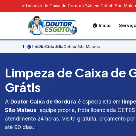
⭐ Limpeza de Caixa de Gordura 24h em Cohab São Mateus 
🏠 Início
Serviç
🏠 Início
›
Cidades
›
Cohab São Mateus
Limpeza de Caixa de 
Grátis
A
Doutor Caixa de Gordura
é especialista em
limp
São Mateus
: equipe própria, frota licenciada CETES
atendimento 24 horas. Visita gratuita, orçamento por 
até 90 dias.