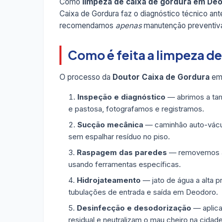
Como
limpeza de caixa de gordura em De
Caixa de Gordura faz o diagnóstico técnico a
recomendamos
apenas
manutenção preventiva
Como é feita a limpeza d
O processo da
Doutor Caixa de Gordura
em 
Inspeção e diagnóstico
— abrimos a tam
e pastosa, fotografamos e registramos.
Sucção mecânica
— caminhão auto-vácuo
sem espalhar resíduo no piso.
Raspagem das paredes
— removemos a g
usando ferramentas específicas.
Hidrojateamento
— jato de água a alta p
tubulações de entrada e saída em Deodoro.
Desinfecção e desodorização
— aplica
residual e neutralizam o mau cheiro na cidade