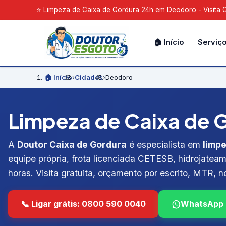
⭐ Limpeza de Caixa de Gordura 24h em Deodoro - Visita G
🏠 Início
Serviç
🏠 Início
›
Cidades
›
Deodoro
Limpeza de Caixa de G
A
Doutor Caixa de Gordura
é especialista em
limp
equipe própria, frota licenciada CETESB, hidrojateam
horas. Visita gratuita, orçamento por escrito, MTR, no
📞 Ligar grátis: 0800 590 0040
WhatsApp