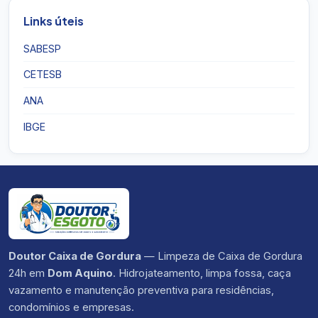
Links úteis
SABESP
CETESB
ANA
IBGE
Doutor Caixa de Gordura
— Limpeza de Caixa de Gordura
24h em
Dom Aquino
. Hidrojateamento, limpa fossa, caça
vazamento e manutenção preventiva para residências,
condomínios e empresas.