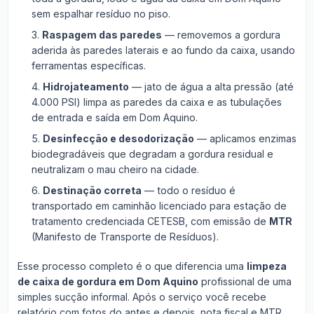
sem espalhar resíduo no piso.
Raspagem das paredes
— removemos a gordura
aderida às paredes laterais e ao fundo da caixa, usando
ferramentas específicas.
Hidrojateamento
— jato de água a alta pressão (até
4.000 PSI) limpa as paredes da caixa e as tubulações
de entrada e saída em Dom Aquino.
Desinfecção e desodorização
— aplicamos enzimas
biodegradáveis que degradam a gordura residual e
neutralizam o mau cheiro na cidade.
Destinação correta
— todo o resíduo é
transportado em caminhão licenciado para estação de
tratamento credenciada CETESB, com emissão de
MTR
(Manifesto de Transporte de Resíduos).
Esse processo completo é o que diferencia uma
limpeza
de caixa de gordura em Dom Aquino
profissional de uma
simples sucção informal. Após o serviço você recebe
relatório com fotos do antes e depois, nota fiscal e MTR.