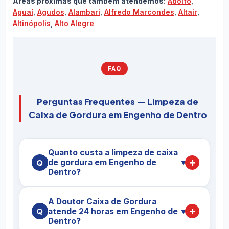
Áreas próximas que também atendemos:
Adolfo
,
Aguaí
,
Agudos
,
Alambari
,
Alfredo Marcondes
,
Altair
,
Altinópolis
,
Alto Alegre
FAQ
Perguntas Frequentes — Limpeza de
Caixa de Gordura em Engenho de Dentro
Quanto custa a limpeza de caixa
de gordura em Engenho de
▼
Dentro?
O preço da
limpeza de caixa de gordura em
A Doutor Caixa de Gordura
Engenho de Dentro
varia conforme a
atende 24 horas em Engenho de
▼
capacidade da caixa (em litros), o nível de
Dentro?
saturação da gordura, o tipo de imóvel