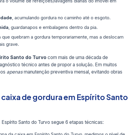
ra o volume de refeições/lavagens diárias do imóvel em
idade
, acumulando gordura no caminho até o esgoto.
mida
, guardanapos e embalagens dentro da pia.
s
que quebram a gordura temporariamente, mas a deslocam
is grave.
írito Santo do Turvo
com mais de uma década de
iagnóstico técnico antes de propor a solução. Em muitos
mos
apenas
manutenção preventiva mensal, evitando obras
 caixa de gordura em Espírito Santo
Espírito Santo do Turvo segue 6 etapas técnicas:
pa da caixa em Espírito Santo do Turvo, medimos o nível de