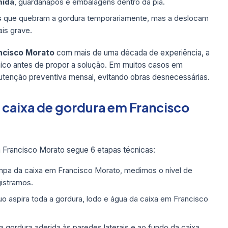
mida
, guardanapos e embalagens dentro da pia.
s
que quebram a gordura temporariamente, mas a deslocam
is grave.
ncisco Morato
com mais de uma década de experiência, a
nico antes de propor a solução. Em muitos casos em
tenção preventiva mensal, evitando obras desnecessárias.
 caixa de gordura em Francisco
Francisco Morato segue 6 etapas técnicas:
pa da caixa em Francisco Morato, medimos o nível de
gistramos.
 aspira toda a gordura, lodo e água da caixa em Francisco
ordura aderida às paredes laterais e ao fundo da caixa,