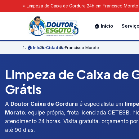
⭐ Limpeza de Caixa de Gordura 24h em Francisco Morato - 
🏠 Início
Serviç
🏠 Início
›
Cidades
›
Francisco Morato
Limpeza de Caixa de G
Grátis
A
Doutor Caixa de Gordura
é especialista em
limp
Morato
: equipe própria, frota licenciada CETESB, hi
atendimento 24 horas. Visita gratuita, orçamento por 
até 90 dias.