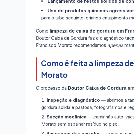
Lançamento de restos sólidos de co
Uso de produtos químicos agressivo
para o tubo seguinte, criando entupimento ma
Como
limpeza de caixa de gordura em Fra
Doutor Caixa de Gordura faz o diagnóstico téc
Francisco Morato recomendamos
apenas
manu
Como é feita a limpeza de
Morato
O processo da
Doutor Caixa de Gordura
em 
Inspeção e diagnóstico
— abrimos a tam
gordura sólida e pastosa, fotografamos e re
Sucção mecânica
— caminhão auto-vácuo
Morato sem espalhar resíduo no piso.
Raspagem das paredes
— removemos a g