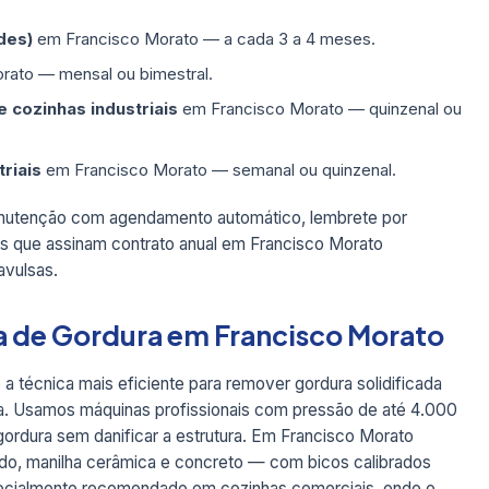
des)
em Francisco Morato — a cada 3 a 4 meses.
ato — mensal ou bimestral.
 cozinhas industriais
em Francisco Morato — quinzenal ou
triais
em Francisco Morato — semanal ou quinzenal.
nutenção com agendamento automático, lembrete por
 que assinam contrato anual em Francisco Morato
vulsas.
a de Gordura em Francisco Morato
 a técnica mais eficiente para remover gordura solidificada
da. Usamos máquinas profissionais com pressão de até 4.000
gordura sem danificar a estrutura. Em Francisco Morato
ido, manilha cerâmica e concreto — com bicos calibrados
specialmente recomendado em cozinhas comerciais, onde o