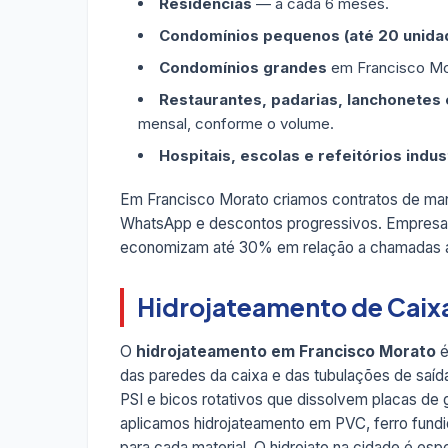
Residências
— a cada 6 meses.
Condomínios pequenos (até 20 unida
Condomínios grandes
em Francisco Mor
Restaurantes, padarias, lanchonetes e
mensal, conforme o volume.
Hospitais, escolas e refeitórios indus
Em Francisco Morato criamos contratos de ma
WhatsApp e descontos progressivos. Empresas
economizam até 30% em relação a chamadas a
Hidrojateamento de Caix
O
hidrojateamento em Francisco Morato
é
das paredes da caixa e das tubulações de saí
PSI e bicos rotativos que dissolvem placas de 
aplicamos hidrojateamento em PVC, ferro fund
para cada material. O hidrojato na cidade é e