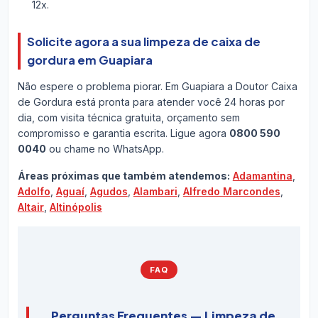
12x.
Solicite agora a sua limpeza de caixa de
gordura em Guapiara
Não espere o problema piorar. Em Guapiara a Doutor Caixa
de Gordura está pronta para atender você 24 horas por
dia, com visita técnica gratuita, orçamento sem
compromisso e garantia escrita. Ligue agora
0800 590
0040
ou chame no WhatsApp.
Áreas próximas que também atendemos:
Adamantina
,
Adolfo
,
Aguaí
,
Agudos
,
Alambari
,
Alfredo Marcondes
,
Altair
,
Altinópolis
FAQ
Perguntas Frequentes — Limpeza de