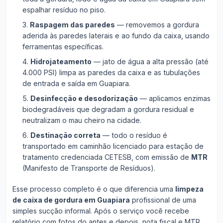
espalhar resíduo no piso.
Raspagem das paredes
— removemos a gordura
aderida às paredes laterais e ao fundo da caixa, usando
ferramentas específicas.
Hidrojateamento
— jato de água a alta pressão (até
4.000 PSI) limpa as paredes da caixa e as tubulações
de entrada e saída em Guapiara.
Desinfecção e desodorização
— aplicamos enzimas
biodegradáveis que degradam a gordura residual e
neutralizam o mau cheiro na cidade.
Destinação correta
— todo o resíduo é
transportado em caminhão licenciado para estação de
tratamento credenciada CETESB, com emissão de
MTR
(Manifesto de Transporte de Resíduos).
Esse processo completo é o que diferencia uma
limpeza
de caixa de gordura em Guapiara
profissional de uma
simples sucção informal. Após o serviço você recebe
relatório com fotos do antes e depois, nota fiscal e MTR.