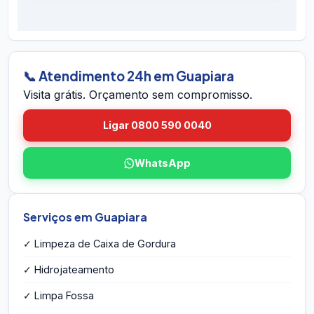
É simples: ligue 0800 590 0040 (gratuito),
preventivos. Se houver retorno do problema
chame no WhatsApp 24h, ou envie o endereço
dentro do prazo em Guapiara, voltamos sem
em Guapiara pelo site. A equipe vai até você em
custo.
Guapiara, avalia a caixa, mede o volume,
identifica eventuais problemas estruturais e
📞 Atendimento 24h em Guapiara
entrega o orçamento por escrito na hora — sem
Visita grátis. Orçamento sem compromisso.
compromisso e sem taxa de visita.
Ligar 0800 590 0040
WhatsApp
Serviços em Guapiara
✓ Limpeza de Caixa de Gordura
✓ Hidrojateamento
✓ Limpa Fossa